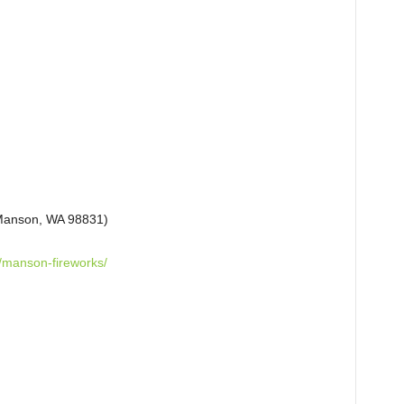
anson, WA 98831)
/manson-fireworks/
』