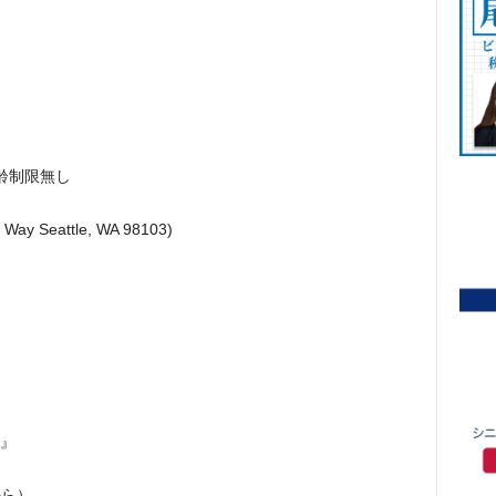
 年齢制限無し
Way Seattle, WA 98103)
y』
から）