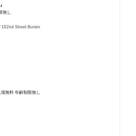
』
制限無し
152nd Street Burien
』
~ 入場無料 年齢制限無し