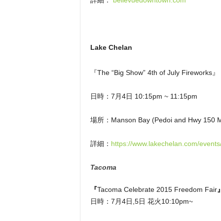
詳細：
bellevuedowntown.com
Lake Chelan
『The “Big Show” 4th of July Fireworks』
日時：7月4日 10:15pm ~ 11:15pm
場所：Manson Bay (Pedoi and Hwy 150 M
詳細：
https://www.lakechelan.com/events
Tacoma
『
Tacoma Celebrate 2015 Freedom Fair
日時：7月4日,5日 花火10:10pm~