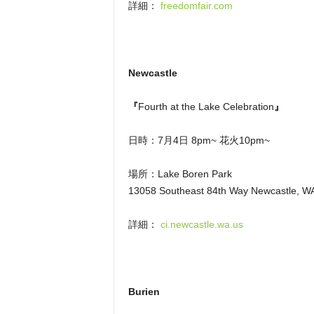
詳細：
freedomfair.com
Newcastle
『
Fourth at the Lake Celebration
』
日時：7月4日 8pm~ 花火10pm~
場所：Lake Boren Park
13058 Southeast 84th Way Newcastle, W
詳細：
ci.newcastle.wa.us
Burien