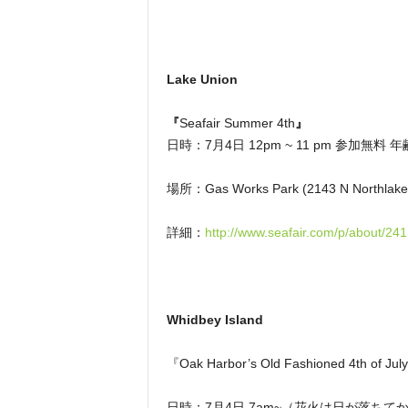
Lake Union
『
Seafair Summer 4th
』
日時：7月4日 12pm ~ 11 pm 参加無料
場所：Gas Works Park (2143 N Northlake 
詳細：
http://www.seafair.com/p/about/241
Whidbey Island
『Oak Harbor’s Old Fashioned 4th of Jul
日時：7月4日 7am~（花火は日が落ちて