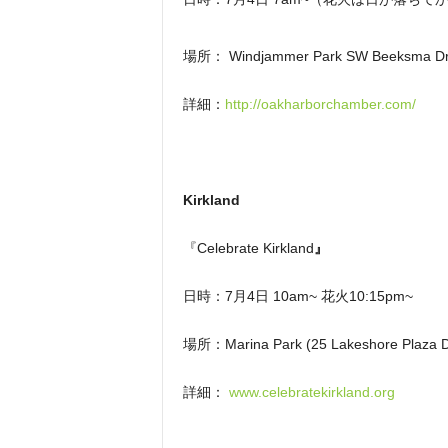
場所： Windjammer Park SW Beeksma Dr (
詳細：
http://oakharborchamber.com/
Kirkland
『Celebrate Kirkland
』
日時：7月4日 10am~ 花火10:15pm~
場所：Marina Park (25 Lakeshore Plaza Dri
詳細：
www.celebratekirkland.org