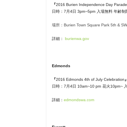
『
2016 Burien Independence Day Parade
日時：7月4日 3pm~5pm 入場無料 年齢
場所：Burien Town Square Park 5th & SW 
詳細：
burienwa.gov
Edmonds
『
2016 Edmonds 4th of July Celebration
日時：7月4日 10am~10 pm 花火10pm
詳細：
edmondswa.com