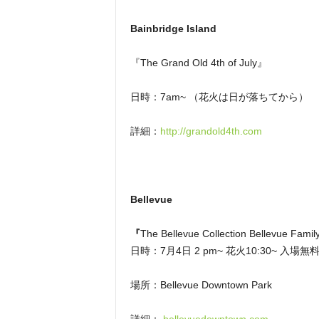
Bainbridge Island
『The Grand Old 4th of July』
日時：7am~ （花火は日が落ちてから）
詳細：
http://grandold4th.com
Bellevue
『
The Bellevue Collection Bellevue Fami
日時：7月4日 2 pm~ 花火10:30~ 入場
場所：Bellevue Downtown Park