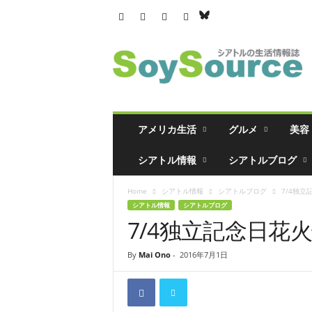
シ
ア
ト
ル
の
生
活
アメリカ生活
グルメ
美容
情
報
シアトル情報
シアトルブログ
誌
「
Home
シアトル情報
シアトルブログ
7/4独立
ソ
シアトル情報
シアトルブログ
イ
7/4独立記念日花
ソ
ー
ス
By
Mai Ono
-
2016年7月1日
」