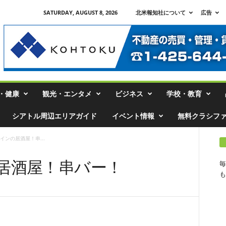
SATURDAY, AUGUST 8, 2026
北米報知社について
広告
・健康
観光・エンタメ
ビジネス
学校・教育
シアトル周辺エリアガイド
イベント情報
無料クラシフ
インの居酒屋！串...
居酒屋！串バー！
毎
も