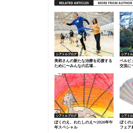
RELATED ARTICLES
MORE FROM AUTHOR
シアトルブログ
シアトル
美莉さんの新たな治療を応援する
ベルビ
ために〜みんなの広場...
交流につ
シアトルブログ
シアトル
ぼくのえ、わたしのえ〜2026年午
ぼくの
年スペシャル
フェア扇