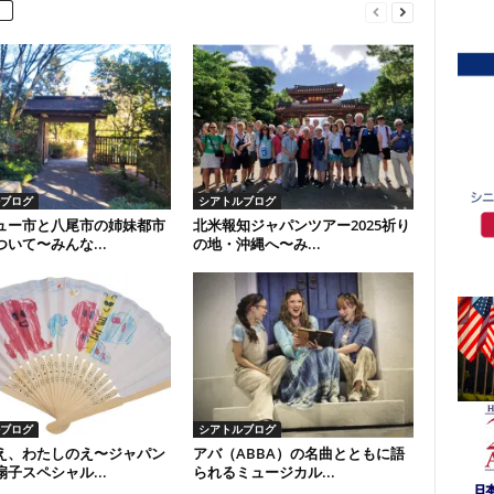
ブログ
シアトルブログ
ュー市と八尾市の姉妹都市
北米報知ジャパンツアー2025祈り
いて〜みんな...
の地・沖縄へ〜み...
ブログ
シアトルブログ
え、わたしのえ〜ジャパン
アバ（ABBA）の名曲とともに語
子スペシャル...
られるミュージカル...