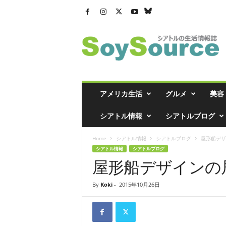
シ
ア
ト
ル
の
生
活
アメリカ生活
グルメ
美容
情
報
シアトル情報
シアトルブログ
誌
「
Home
シアトル情報
シアトルブログ
屋形船デザ
ソ
シアトル情報
シアトルブログ
イ
屋形船デザインの
ソ
ー
ス
By
Koki
-
2015年10月26日
」