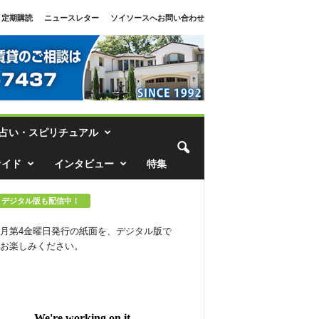
定期購読
ニュースレター
ソイソースへお問い合わせ
占い・スピリチュアル
ァイド
インタビュー
特集
デジタル版も配信中！
月第4金曜日発行の紙面を、デジタル版で
お楽しみください。