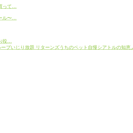
買って…
ール〜…
お役…
ループ
いじり放題 リターンズ
うちのペット自慢
シアトルの知恵