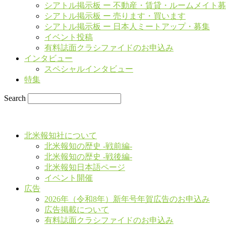
シアトル掲示板 ー 不動産・賃貸・ルームメイト
シアトル掲示板 ー 売ります・買います
シアトル掲示板 ー 日本人ミートアップ・募集
イベント投稿
有料誌面クラシファイドのお申込み
インタビュー
スペシャルインタビュー
特集
Search
北米報知社について
北米報知の歴史 -戦前編-
北米報知の歴史 -戦後編-
北米報知日本語ページ
イベント開催
広告
2026年（令和8年）新年号年賀広告のお申込み
広告掲載について
有料誌面クラシファイドのお申込み