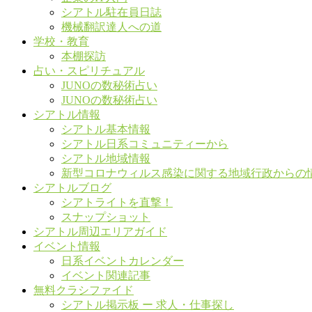
シアトル駐在員日誌
機械翻訳達人への道
学校・教育
本棚探訪
占い・スピリチュアル
JUNOの数秘術占い
JUNOの数秘術占い
シアトル情報
シアトル基本情報
シアトル日系コミュニティーから
シアトル地域情報
新型コロナウィルス感染に関する地域行政からの
シアトルブログ
シアトライトを直撃！
スナップショット
シアトル周辺エリアガイド
イベント情報
日系イベントカレンダー
イベント関連記事
無料クラシファイド
シアトル掲示板 ー 求人・仕事探し