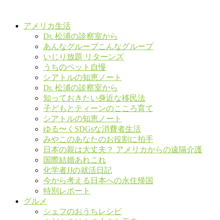
アメリカ生活
Dr. 松浦の診察室から
あんなグループこんなグループ
いじり放題 リターンズ
うちのペット自慢
シアトルの知恵ノート
Dr. 松浦の診察室から
知っておきたい身近な移民法
子どもとティーンのこころ育て
シアトルの知恵ノート
ゆる〜くSDGsな消費者生活
みやこのあなたのお役割に拍手
日本の親は大丈夫？ アメリカからの遠隔介護
国際結婚あれこれ
化学者JJの就活日記
今から考える日本への永住帰国
特別レポート
グルメ
シェフのおうちレシピ