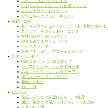
ふだんごはんの小さな工夫
しおちゃんとしんコロの秘密のレシピ
みんな大好き！お米ライフ
せつこさんのはっぴーキッチン
美容・健康
私たちの命を守るヘルスケア（旧・女性の命を守
美ボディーをつくるトレーニング
女性の命を守るヘルスケア
健康な歯でスマイルライフ
キレイのお部屋
栄養学で若返り！スローエイジング
観光・エンタメ
晴歌雨聴 ニッポン歌を探して
シニアがなんだ！カナダで再出発
みきこのシリメツ、ハタメーワク
USAスポーツウォッチング
新作ムービー
おにすけ
ビジネス
発掘！あなたの身近にあるSDGs経営
通訳・翻訳の現場から見えるアメリカ文化
企業のIT入門