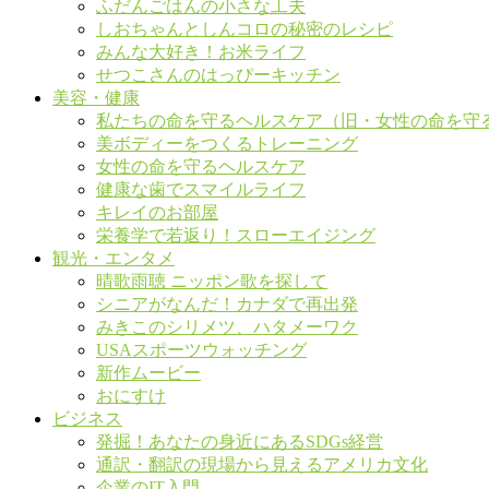
ふだんごはんの小さな工夫
しおちゃんとしんコロの秘密のレシピ
みんな大好き！お米ライフ
せつこさんのはっぴーキッチン
美容・健康
私たちの命を守るヘルスケア（旧・女性の命を守
美ボディーをつくるトレーニング
女性の命を守るヘルスケア
健康な歯でスマイルライフ
キレイのお部屋
栄養学で若返り！スローエイジング
観光・エンタメ
晴歌雨聴 ニッポン歌を探して
シニアがなんだ！カナダで再出発
みきこのシリメツ、ハタメーワク
USAスポーツウォッチング
新作ムービー
おにすけ
ビジネス
発掘！あなたの身近にあるSDGs経営
通訳・翻訳の現場から見えるアメリカ文化
企業のIT入門