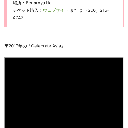
場所：Benaroya Hall
チケット購入：
ウェブサイト
または （206）215-
4747
▼2017年の「Celebrate Asia」