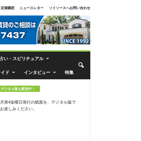
定期購読
ニュースレター
ソイソースへお問い合わせ
占い・スピリチュアル
ァイド
インタビュー
特集
デジタル版も配信中！
月第4金曜日発行の紙面を、デジタル版で
お楽しみください。