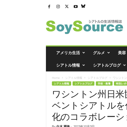
シ
ア
ト
ル
の
生
活
アメリカ生活
グルメ
美容
情
報
シアトル情報
シアトルブログ
誌
「
Home
シアトル情報
シアトルブログ
ワシントン州
ソ
シアトル情報
シアトルブログ
学校・教養
特別レポ
イ
ワシントン州日米
ソ
ー
ベントシアトルを
ス
」
化のコラボレーシ
By
白木 満海
-
2023年10月3日