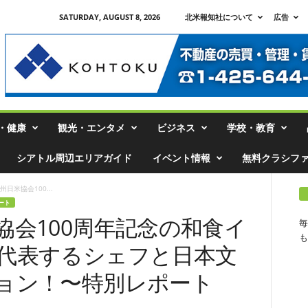
SATURDAY, AUGUST 8, 2026
北米報知社について
広告
・健康
観光・エンタメ
ビジネス
学校・教育
シアトル周辺エリアガイド
イベント情報
無料クラシフ
日米協会100...
ート
協会100周年記念の和食イ
毎
も
代表するシェフと日本文
ョン！〜特別レポート