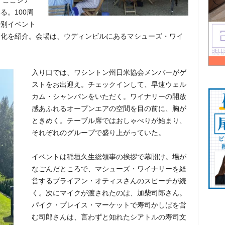
、ここシア
る。100周
特別イベント
文化を紹介。会場は、ウディンビルにあるマシューズ・ワイ
入り口では、ワシントン州日米協会メンバーがゲ
ストをお出迎え。チェックインして、早速ウェル
カム・シャンパンをいただく。ワイナリーの開放
感あふれるオープンエアの空間を目の前に、胸が
ときめく。テーブル席ではおしゃべりが始まり、
それぞれのグループで盛り上がっていた。
イベントは稲垣久生総領事の挨拶で幕開け。場が
なごんだところで、マシューズ・ワイナリーを経
営するブライアン・オティスさんのスピーチが続
く。次にマイクが渡されたのは、加柴司郎さん。
パイク・プレイス・マーケットで寿司かしばを営
む司郎さんは、言わずと知れたシアトルの寿司文