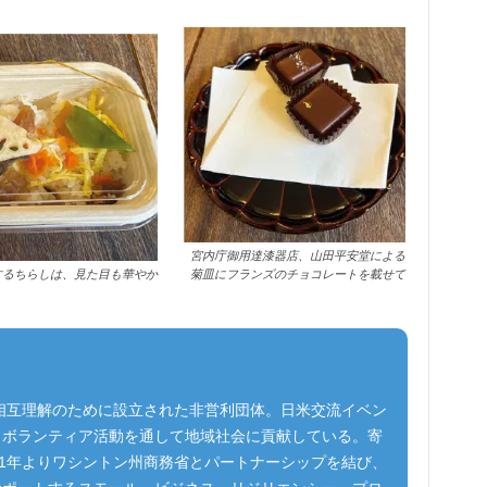
宮内庁御用達漆器店、山田平安堂による
するちらしは、見た目も華やか
菊皿にフランズのチョコレートを載せて
と相互理解のために設立された非営利団体。日米交流イベン
もボランティア活動を通して地域社会に貢献している。寄
21年よりワシントン州商務省とパートナーシップを結び、