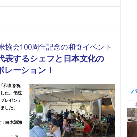
米協会100周年記念の和食イベント
代表するシェフと日本文化の
ボレーション！
で「和食を祝
ました。伝統
、プレゼンテ
りました。
文：白木満海