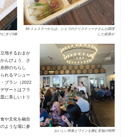
84 イェスラーからは、シェフのクリスティーナさんが調理
のにぎり3種
した総菜が
に立地するおまか
、かんぴょう、さ
錦糸卵のちらし
じられるマシュー
ブラン（2022
。デザートはフラ
菊皿に美しいトリ
和食や文化を融合
このような場に参
おいしい和食とワインを囲む至福の時間