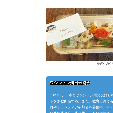
藤原が提供
ワシントン州日米協会
1923年、日本とワシントン州の友好
トを多数開催する。また、教育分野で
付やボランティア参加者を募集中。20