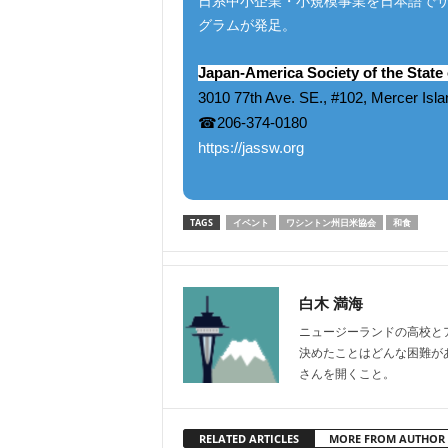
日系中小企業・小規模事業を日本語で
グラムが発足。
Japan-America Society of the State
3010 77th Ave. SE., #102, Mercer Isl
☎206-374-0180
https://jassw.org
TAGS
イベント
ワシントン州日米協会
和食
白木 満海
ニュージーランドの高校と
決めたことはどんな困難が
さんを開くこと。
RELATED ARTICLES
MORE FROM AUTHOR