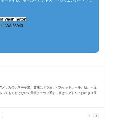
サポートするスモール・ビジネス・リジリエンシー・プロ
 of Washington
and, WA 98040
アメリカの大学を卒業。趣味はドラム、バスケットボール、絵。一度
あってもくじけないで最後までやり通す。夢はシアトルでおにぎり屋