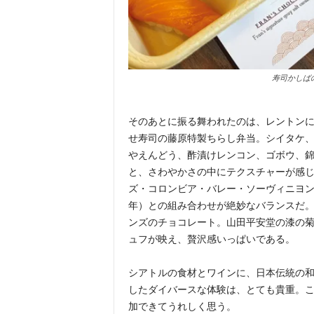
寿司かしば
そのあとに振る舞われたのは、レントン
せ寿司の藤原特製ちらし弁当。シイタケ
やえんどう、酢漬けレンコン、ゴボウ、
と、さわやかさの中にテクスチャーが感
ズ・コロンビア・バレー・ソーヴィニヨン・
年）との組み合わせが絶妙なバランスだ
ンズのチョコレート。山田平安堂の漆の
ュフが映え、贅沢感いっぱいである。
シアトルの食材とワインに、日本伝統の
したダイバースな体験は、とても貴重。
加できてうれしく思う。