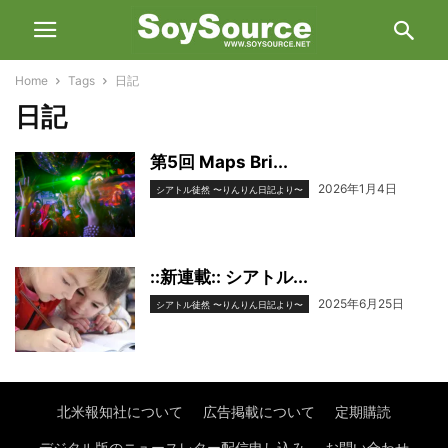
Home
Tags
日記
日記
第5回 Maps Bri...
2026年1月4日
シアトル徒然 〜りんりん日記より〜
::新連載:: シアトル...
2025年6月25日
シアトル徒然 〜りんりん日記より〜
北米報知社について
広告掲載について
定期購読
デジタル版のニュースレター配信申し込み
お問い合わせ