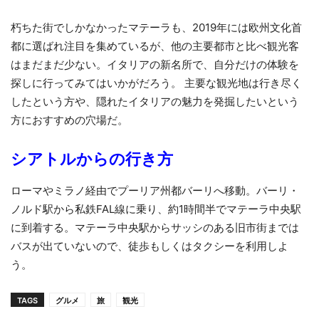
朽ちた街でしかなかったマテーラも、2019年には欧州文化首
都に選ばれ注目を集めているが、他の主要都市と比べ観光客
はまだまだ少ない。イタリアの新名所で、自分だけの体験を
探しに行ってみてはいかがだろう。 主要な観光地は行き尽く
したという方や、隠れたイタリアの魅力を発掘したいという
方におすすめの穴場だ。
シアト
ル
からの
行き方
ローマやミラノ経由でプーリア州都バーリへ移動。バーリ・
ノルド駅から私鉄FAL線に乗り、約1時間半でマテーラ中央駅
に到着する。マテーラ中央駅からサッシのある旧市街までは
バスが出ていないので、徒歩もしくはタクシーを利用しよ
う。
TAGS
グルメ
旅
観光