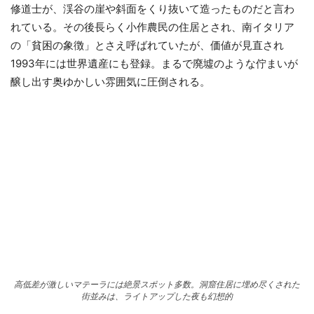
修道士が、渓谷の崖や斜面をくり抜いて造ったものだと言わ
れている。その後長らく小作農民の住居とされ、南イタリア
の「貧困の象徴」とさえ呼ばれていたが、価値が見直され
1993年には世界遺産にも登録。まるで廃墟のような佇まいが
醸し出す奥ゆかしい雰囲気に圧倒される。
高低差が激しいマテーラには絶景スポット多数。洞窟住居に埋め尽くされた
街並みは、ライトアップした夜も幻想的