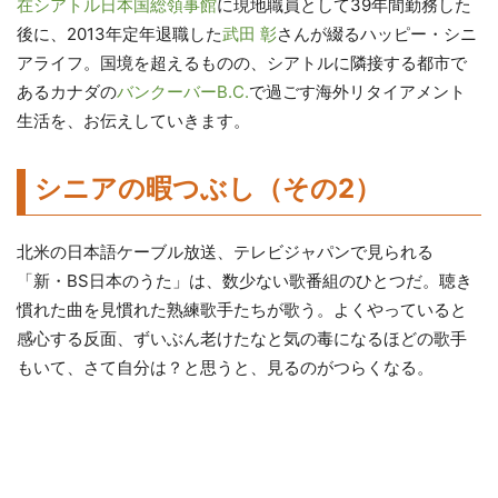
在シアトル日本国総領事館
に現地職員として39年間勤務した
後に、2013年定年退職した
武田 彰
さんが綴るハッピー・シニ
アライフ。国境を超えるものの、シアトルに隣接する都市で
あるカナダの
バンクーバーB.C.
で過ごす海外リタイアメント
生活を、お伝えしていきます。
シニアの暇つぶし（その2）
北米の日本語ケーブル放送、テレビジャパンで見られる
「新・BS日本のうた」は、数少ない歌番組のひとつだ。聴き
慣れた曲を見慣れた熟練歌手たちが歌う。よくやっていると
感心する反面、ずいぶん老けたなと気の毒になるほどの歌手
もいて、さて自分は？と思うと、見るのがつらくなる。