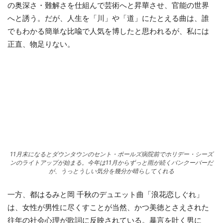
の奥深さ・難解さを仕組んで芸術へと昇華させ、官能の世界
へと誘う。だが、人生を「川」や「道」にたとえる曲は、誰
でもわかる簡単な比喩で人気を博したと思われるが、私には
正直、物足りない。
11月末になるとダウンタウンのセント・ポールズ病院前でホリデー・シーズ
ンのライトアップが始まる。今年は11月からずっと雨が続くバンクーバーだ
が、うっとうしい気分を幾分か晴らしてくれる
一方、都はるみと岡 千秋のデュエット曲「浪花恋しぐれ」
は、女性が男性に尽くすことが当然、かつ美徳とさえされた
往年の社会心理が歌詞に反映されている。暴言を吐く男に