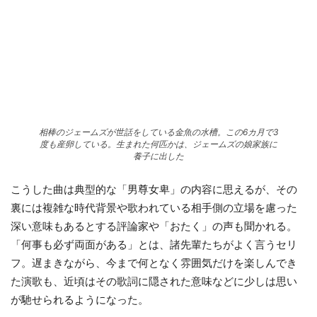
相棒のジェームズが世話をしている金魚の水槽。この6カ月で3
度も産卵している。生まれた何匹かは、ジェームズの娘家族に
養子に出した
こうした曲は典型的な「男尊女卑」の内容に思えるが、その
裏には複雑な時代背景や歌われている相手側の立場を慮った
深い意味もあるとする評論家や「おたく」の声も聞かれる。
「何事も必ず両面がある」とは、諸先輩たちがよく言うセリ
フ。遅まきながら、今まで何となく雰囲気だけを楽しんでき
た演歌も、近頃はその歌詞に隠された意味などに少しは思い
が馳せられるようになった。