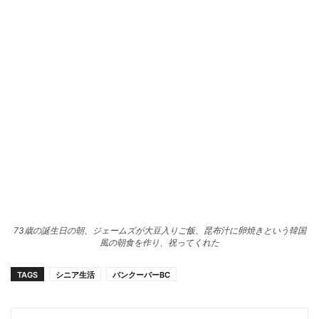
73歳の誕生日の朝、ジェームズが大豆入りご飯、昆布汁に卵焼きという韓国
風の朝食を作り、祝ってくれた
TAGS
シニア生活
バンクーバーBC