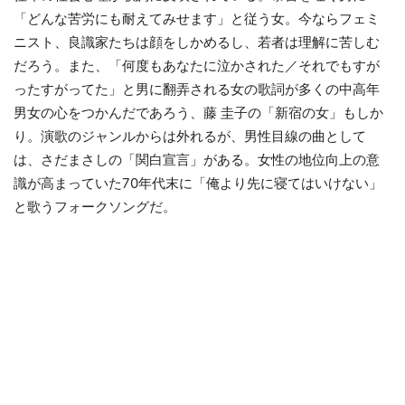
「どんな苦労にも耐えてみせます」と従う女。今ならフェミ
ニスト、良識家たちは顔をしかめるし、若者は理解に苦しむ
だろう。また、「何度もあなたに泣かされた／それでもすが
ったすがってた」と男に翻弄される女の歌詞が多くの中高年
男女の心をつかんだであろう、藤 圭子の「新宿の女」もしか
り。演歌のジャンルからは外れるが、男性目線の曲として
は、さだまさしの「関白宣言」がある。女性の地位向上の意
識が高まっていた70年代末に「俺より先に寝てはいけない」
と歌うフォークソングだ。