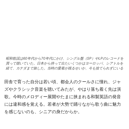
昭和歌謡は60年代から70年代にかけ、シングル盤（SP）やLPのレコードを
買って聴いていた。日本から持って出たいくつかはヨーロッパ、シアトルを
経て、カナダまで旅した。当時の愛着が残るせいか、今も捨てられずにいる
田舎で育った自分は若い頃、都会人のクールさに憧れ、ジャ
ズやクラシック音楽を聴いてみたが、やはり落ち着く先は演
歌。今時のメロディー展開やたまに挟まれる和製英語の発音
には違和感を覚える。若者が大勢で踊りながら歌う曲に魅力
を感じないのも、シニアの身だからか。