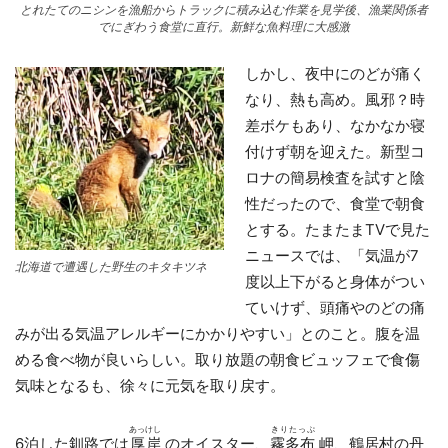
とれたてのニシンを漁船からトラックに積み込む作業を見学後、漁業関係者
でにぎわう食堂に直行。新鮮な魚料理に大感激
しかし、夜中にのどが痛く
なり、熱も高め。風邪？時
差ボケもあり、なかなか寝
付けず朝を迎えた。新型コ
ロナの簡易検査を試すと陰
性だったので、食堂で朝食
とする。たまたまTVで見た
ニュースでは、「気温が7
北海道で遭遇した野生のキタキツネ
度以上下がると身体がつい
ていけず、頭痛やのどの痛
みが出る気温アレルギーにかかりやすい」とのこと。腹を温
める食べ物が良いらしい。取り放題の朝食ビュッフェで食傷
気味となるも、徐々に元気を取り戻す。
あっけし
きりたっぷ
6泊した釧路では
厚岸
のオイスター、
霧多布
岬、鶴居村の丹