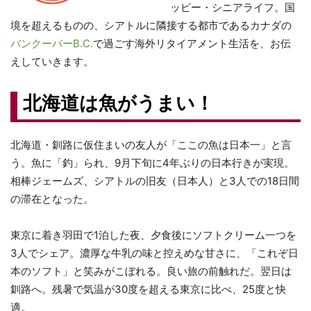
ッピー・シニアライフ。国
境を超えるものの、シアトルに隣接する都市であるカナダの
バンクーバーB.C.
で過ごす海外リタイアメント生活を、お伝
えしていきます。
北海道は魚がうまい！
北海道・釧路に仮住まいの友人が「ここの魚は日本一」と言
う。魚に「釣」られ、9月下旬に4年ぶりの日本行きが実現。
相棒ジェームズ、シアトルの旧友（日本人）と3人での18日間
の滞在となった。
東京に着き羽田で1泊した夜、夕食後にソフトクリーム一つを
3人でシェア。濃厚な牛乳の味と控えめな甘さに、「これぞ日
本のソフト」と笑みがこぼれる。良い旅の前触れだ。翌日は
釧路へ。残暑で気温が30度を超える東京に比べ、25度と快
適。