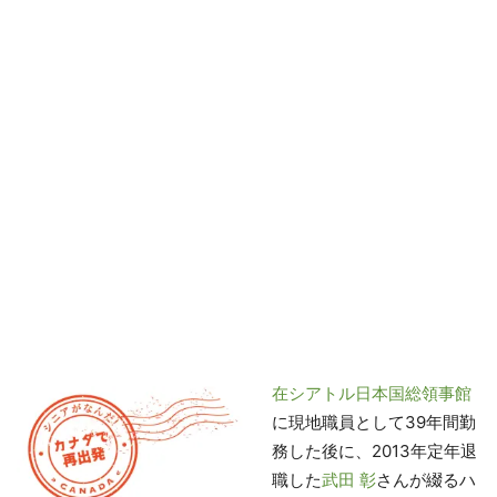
在シアトル日本国総領事館
に現地職員として39年間勤
務した後に、2013年定年退
職した
武田 彰
さんが綴るハ