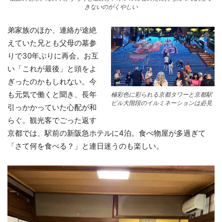
きないのがくやしい
弟家族のほか、連絡が途絶
えていた兄とも父母の墓参
りで30年ぶりに再会。お互
い「これが最後」と頭をよ
ぎったのかもしれない。今
も元気で働くと聞き、長年
極彩色に彩られる京都タワーと京都駅
ビル大階段のイルミネーションは必見
引っかかっていた心配が和
らぐ。観光客でごった返す
京都では、駅前の新阪急ホテルに4泊。食べ物屋が多過ぎて
「さて何を食べる？」と連日迷うのも楽しい。