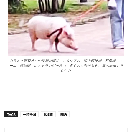
カラオケ喫茶近くの長居公園は、スタジアム、陸上競技場、相撲場、プ
ール、植物園、レストランがそろい、多くの人出がある。 豚の散歩も見
かけた
TAGS
一時帰国
北海道
関西