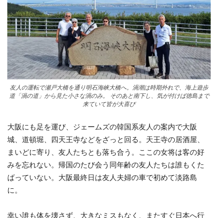
友人の運転で瀬戸大橋を通り明石海峡大橋へ。渦潮は時期外れで、海上遊歩
道「渦の道」から見た小さな渦のみ。 そのあと南下し、気が付けば徳島まで
来ていて皆が大喜び
大阪にも足を運び、ジェームズの韓国系友人の案内で大阪
城、道頓堀、四天王寺などをざっと回る。天王寺の居酒屋、
まいどに寄り、友人たちとも落ち合う。ここの女将は客の好
みを忘れない。帰国のたび会う同年齢の友人たちは誰もくた
ばっていない。大阪最終日は友人夫婦の車で初めて淡路島
に。
幸い誰も体を壊さず、大きなミスもなく、またすぐ日本へ行