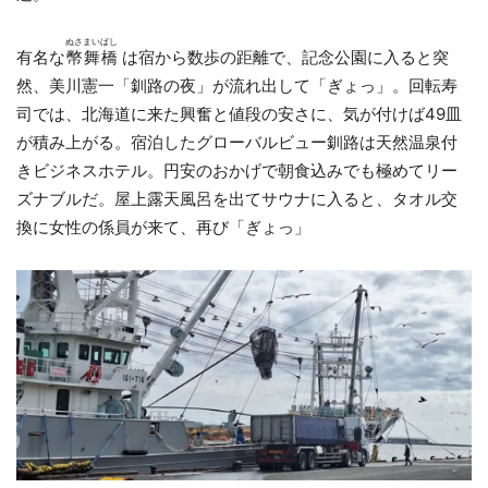
ぬさまいばし
有名な
幣舞橋
は宿から数歩の距離で、記念公園に入ると突
然、美川憲一「釧路の夜」が流れ出して「ぎょっ」。回転寿
司では、北海道に来た興奮と値段の安さに、気が付けば49皿
が積み上がる。宿泊したグローバルビュー釧路は天然温泉付
きビジネスホテル。円安のおかげで朝食込みでも極めてリー
ズナブルだ。屋上露天風呂を出てサウナに入ると、タオル交
換に女性の係員が来て、再び「ぎょっ」