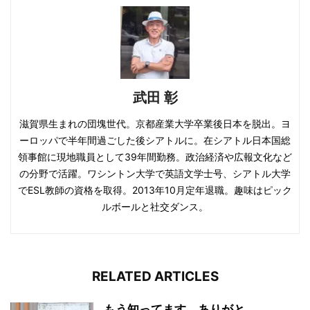
武田 彰
滋賀県生まれの団塊世代。京都産業大学卒業後日本を脱出。ヨ
ーロッパで半年間過ごした後シアトルに。在シアトル日本国総
領事館に現地職員として39年間勤務。政治経済や広報文化など
の分野で活躍。ワシントン大学で英語文学士号、シアトル大学
でESL教師の資格を取得。2013年10月定年退職。趣味はピック
ルボールと社交ダンス。
RELATED ARTICLES
もう知ってます、ありがと...