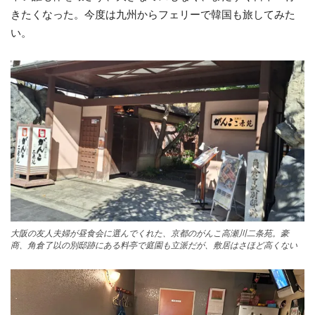
きたくなった。今度は九州からフェリーで韓国も旅してみた
い。
大阪の友人夫婦が昼食会に選んでくれた、京都のがんこ高瀬川二条苑。豪
商、角倉了以の別邸跡にある料亭で庭園も立派だが、敷居はさほど高くない