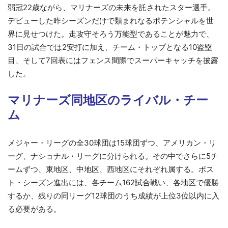
弱冠22歳ながら、マリナーズの未来を託されたスター選手。
デビューした昨シーズンだけで類まれなるポテンシャルを世
界に見せつけた。走攻守そろう万能型であることが魅力で、
31日の試合では2安打に加え、チーム・トップとなる10盗塁
目、そして7回表にはフェンス間際でスーパーキャッチを披露
した。
マリナーズ同地区のライバル・チー
ム
メジャー・リーグの全30球団は15球団ずつ、アメリカン・リ
ーグ、ナショナル・リーグに分けられる。その中でさらに5チ
ームずつ、東地区、中地区、西地区にそれぞれ属する。ポス
ト・シーズン進出には、各チーム162試合戦い、各地区で優勝
するか、残りの同リーグ12球団のうち成績が上位3位以内に入
る必要がある。