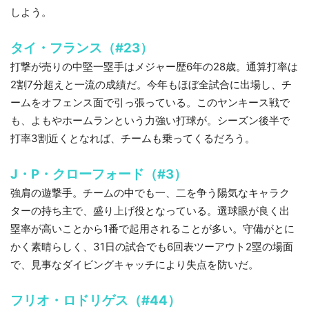
しよう。
タイ・フランス（#23）
打撃が売りの中堅一塁手はメジャー歴6年の28歳。通算打率は
2割7分超えと一流の成績だ。今年もほぼ全試合に出場し、チ
ームをオフェンス面で引っ張っている。このヤンキース戦で
も、よもやホームランという力強い打球が。シーズン後半で
打率3割近くとなれば、チームも乗ってくるだろう。
J・P・クローフォード（#3）
強肩の遊撃手。チームの中でも一、二を争う陽気なキャラク
ターの持ち主で、盛り上げ役となっている。選球眼が良く出
塁率が高いことから1番で起用されることが多い。守備がとに
かく素晴らしく、31日の試合でも6回表ツーアウト2塁の場面
で、見事なダイビングキャッチにより失点を防いだ。
フリオ・ロドリゲス（#44）