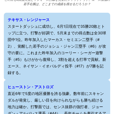
若手右腕は、どこまでの成績を残せるだろうか？
テキサス・レンジャース
スタートダッシュに成功し、6月1日現在で35勝20敗とト
ップに立つ。打撃が好調で、5月末までの得点数は全30球
団中1位。昨年加入したマーカス・セミエン二塁手（#
2）、覚醒した若手のジョシュ・ジャン三塁手（#6）が攻
守の要に。これまた昨年加入のコーリー・シーガー遊撃
手（#5）もけがから復帰し、3割を超える打率で貢献。新
エース、ネイサン・イオバルディ投手（#17）が7勝を記
録する。
ヒューストン・アストロズ
直近6年で5度の地区優勝を誇る強豪。数年前にスキャン
ダルが発覚し、厳しい目を向けられながらも勝ち続ける
地力は確か。打撃面では、センス抜群の強打者、ジョー
ダン・アルバレス選手（#44）、長年チームを牽引するア