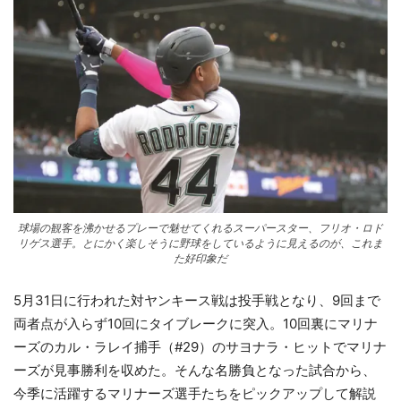
球場の観客を沸かせるプレーで魅せてくれるスーパースター、フリオ・ロド
リゲス選手。とにかく楽しそうに野球をしているように見えるのが、これま
た好印象だ
5月31日に行われた対ヤンキース戦は投手戦となり、9回まで
両者点が入らず10回にタイブレークに突入。10回裏にマリナ
ーズのカル・ラレイ捕手（#29）のサヨナラ・ヒットでマリナ
ーズが見事勝利を収めた。そんな名勝負となった試合から、
今季に活躍するマリナーズ選手たちをピックアップして解説