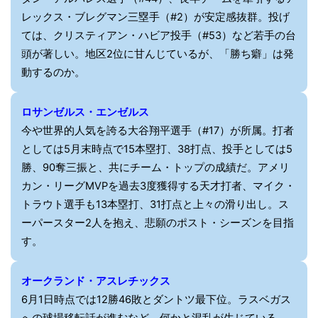
レックス・ブレグマン三塁手（#2）が安定感抜群。投げ
ては、クリスティアン・ハビア投手（#53）など若手の台
頭が著しい。地区2位に甘んじているが、「勝ち癖」は発
動するのか。
ロサンゼルス・エンゼルス
今や世界的人気を誇る大谷翔平選手（#17）が所属。打者
としては5月末時点で15本塁打、38打点、投手としては5
勝、90奪三振と、共にチーム・トップの成績だ。アメリ
カン・リーグMVPを過去3度獲得する天才打者、マイク・
トラウト選手も13本塁打、31打点と上々の滑り出し。ス
ーパースター2人を抱え、悲願のポスト・シーズンを目指
す。
オークランド・アスレチックス
6月1日時点では12勝46敗とダントツ最下位。ラスベガス
への球場移転話が進むなど、何かと混乱が生じている。