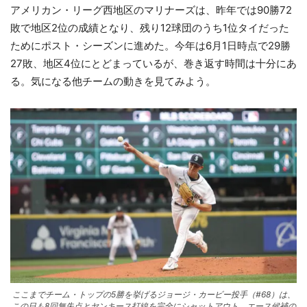
アメリカン・リーグ西地区のマリナーズは、昨年では90勝72
敗で地区2位の成績となり、残り12球団のうち1位タイだった
ためにポスト・シーズンに進めた。今年は6月1日時点で29勝
27敗、地区4位にとどまっているが、巻き返す時間は十分にあ
る。気になる他チームの動きを見てみよう。
ここまでチーム・トップの5勝を挙げるジョージ・カービー投手（#68）は、
この日も8回無失点とヤンキース打線を完全にシャットアウト。エース候補の