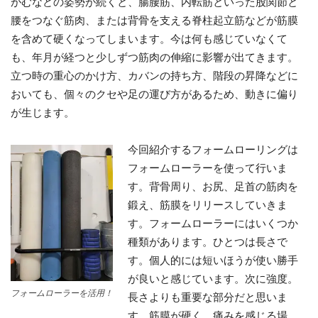
がむなどの姿勢が続くと、腸腰筋、内転筋といった股関節と
腰をつなぐ筋肉、または背骨を支える脊柱起立筋などが筋膜
を含めて硬くなってしまいます。今は何も感じていなくて
も、年月が経つと少しずつ筋肉の伸縮に影響が出てきます。
立つ時の重心のかけ方、カバンの持ち方、階段の昇降などに
おいても、個々のクセや足の運び方があるため、動きに偏り
が生じます。
今回紹介するフォームローリングは
フォームローラーを使って行いま
す。背骨周り、お尻、足首の筋肉を
鍛え、筋膜をリリースしていきま
す。フォームローラーにはいくつか
種類があります。ひとつは長さで
す。個人的には短いほうが使い勝手
が良いと感じています。次に強度。
フォームローラーを活用！
長さよりも重要な部分だと思いま
す。筋膜が硬く、痛みを感じる場