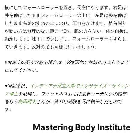
横にしてフォームローラーを置き、長座になります。右足は
膝を伸ばしたままフォームローラーの上に、左足は膝を伸ば
したまま右足のすねの上にのせ、圧力をかけます。足首周り
が硬い方は無理のない範囲でOK。腕の力を使い、体を前後に
動かします。膝下まで少しずつ、フォームローラーをずらし
ていきます。反対の足も同様に行いましょう。
※健康上の不安がある場合は、必ず医師に相談のうえ行うよう
にしてください。
※同記事は、
インディアナ州立大学でエクササイズ・サイエン
ス修士
を取得し、フィットネスおよび栄養コーチングの指導
を行う
島田耕太
さんが、資料や経験を元に執筆したもので
す。
Mastering Body Institute