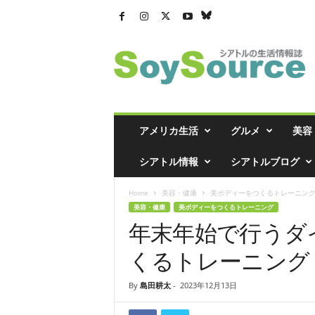
シ
ア
ト
ル
の
生
活
アメリカ生活
グルメ
美容
情
報
シアトル情報
シアトルブログ
誌
「
Home
美容・健康
美ボディーをつくるトレーニン
ソ
美容・健康
美ボディーをつくるトレーニング
イ
年末年始で行うダ
ソ
ー
くるトレーニング
ス
」
By
島田耕太
-
2023年12月13日