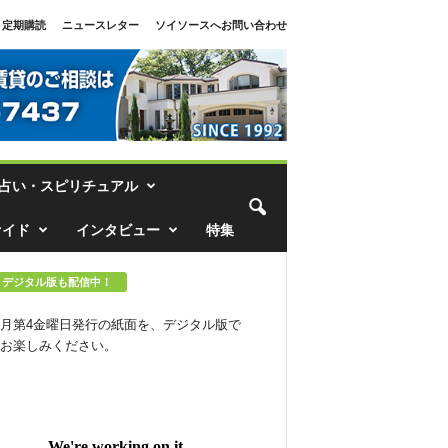
定期購読
ニュースレター
ソイソースへお問い合わせ
占い・スピリチュアル
ァイド
インタビュー
特集
デジタル版も配信中！
月第4金曜日発行の紙面を、デジタル版で
お楽しみください。