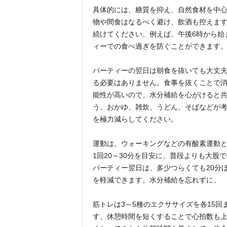
具体的には、糖質を抑え、自然食材を中
物や間食はなるべく避け、飲酒も控えま
続けてください。例えば、午後6時から始
ィーでの食べ過ぎを防ぐことができます
パーティーの翌日は朝食を抜いても大丈
る必要はありません。食事を抜くことで
能性が高いので、水分補給を心がけると
う。おかゆ、雑炊、うどん、そばなどが
を極力減らしてください。
運動は、ウォーキングなどの有酸素運動と
1回20～30分を目安に、普段よりも大
パーティー翌日は、多少つらくても20分
を軽減できます。水分補給を忘れずに。
筋トレは3～5種のエクササイズを各15回
す。休憩時間を短くすることで心拍数も