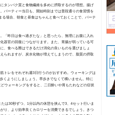
心にタンパク質と食物繊維を多めに摂取するのが理想。揚げ
す。パーティー当日も、開始時刻までは普段通りの食習慣を
まる場合、朝食と昼食はちゃんと食べておくことで、パーテ
。
夫。「昨日は食べ過ぎたな」と思ったら、無理にお腹に入れ
消化器官の回復につながります。また、胃腸が弱っている可
共に、食べる際はできるだけ消化の良いものを選びましょ
考えられますが、炭水化物が増えてしまうので、脂質の摂取
筋トレをそれぞれ週3日行うのがおすすめ。ウォーキングは
股で歩くようにしましょう。早歩きでなくて構いません。特に
ほどウォーキングをすると、二日酔いや胃もたれなどの症状
または30秒ずつ、1分以内の休憩を挟んで3、4セット行いま
上がり、より効率良くカロリーを消費できるでしょう。きつ