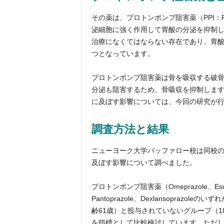
その薬は、プロトンポンプ阻害薬（PPI：Prot
泌細胞に強く作用して胃酸の分泌を抑制し
治療になくてはならない存在であり、胃
つとなっています。
プロトンポンプ阻害薬は骨を吸収する破
分泌も阻害するため、骨吸収を抑制しま
に及ぼす影響については、今回の研究が
調査方法と結果
ニューヨーク大学バッファロー校は同校
及ぼす影響について調べました。
プロトンポンプ阻害薬（Omeprazole、Esomepr
Pantoprazole、Dexlansopraz
齢61歳）と投与されていないグループ（1
を指標として比較検討しています。ただ