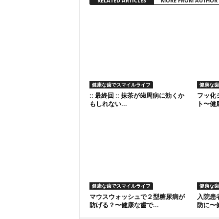
RELATED ARTICLES
MORE FROM AUTHOR
健康な歯でスマイルライフ
健康な歯
:: 最終回 :: 抹茶が歯周病に効くか
フッ化ジ
もしれない...
ト〜健康
健康な歯でスマイルライフ
健康な歯
マウスウォッシュで２型糖尿病が
入院患
防げる？〜健康な歯で...
防に〜健