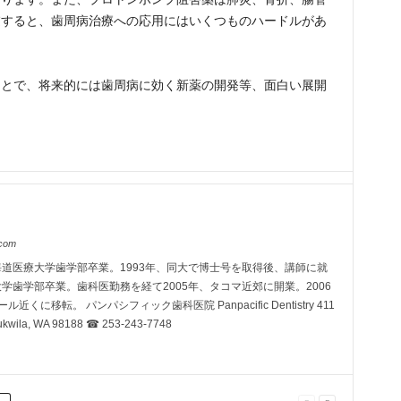
慮すると、歯周病治療への応用にはいくつものハードルがあ
ことで、将来的には歯周病に効く新薬の開発等、面白い展開
.com
北海道医療大学歯学部卒業。1993年、同大で博士号を取得後、講師に就
大学歯学部卒業。歯科医勤務を経て2005年、タコマ近郊に開業。2006
くに移転。 パンパシフィック歯科医院 Panpacific Dentistry 411
 Tukwila, WA 98188 ☎ 253-243-7748