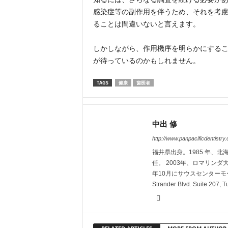
感染症等の副作用を伴うため、それを考
ることは間違いないと言えます。
しかしながら、作用機序を明らかにする
が待っているのかもしれません。
TAGS
健康
歯医者
中出 修
http://www.panpacificdentistry
福井県出身。1985 年、
任。 2003年、ロマリンダ
年10月にサウスセンターモール近
Strander Blvd. Suite 207,