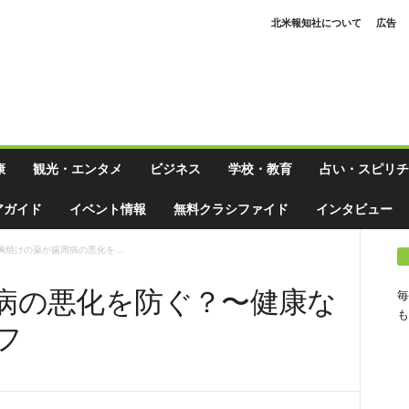
北米報知社について
広告
康
観光・エンタメ
ビジネス
学校・教育
占い・スピリチ
アガイド
イベント情報
無料クラシファイド
インタビュー
胸焼けの薬が歯周病の悪化を...
病の悪化を防ぐ？〜健康な
毎
も
フ