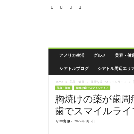
シ
ア
ト
ル
の
生
活
アメリカ生活
グルメ
美容・健
情
報
シアトルブログ
シアトル周辺エリ
誌
「
Home
美容・健康
健康な歯でスマイルライフ
ソ
美容・健康
健康な歯でスマイルライフ
イ
胸焼けの薬が歯周
ソ
ー
歯でスマイルライ
ス
」
By
中出 修
-
2022年3月5日