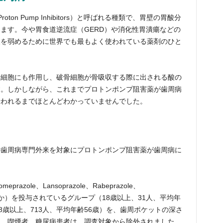
on Pump Inhibitors）と呼ばれる種類で、胃壁の胃酸分
ます。今や胃食道逆流症（GERD）や消化性胃潰瘍などの
酸を弱めるために世界でも最もよく使われている薬剤のひと
骨細胞にも作用し、破骨細胞が骨吸収する際に出される酸の
す。しかしながら、これまでプロトンポンプ阻害薬が歯周病
行われるまでほとんどわかっていませんでした。
の歯周病専門外来を対象にプロトンポンプ阻害薬が歯周病に
azole、Lansoprazole、Rabeprazole、
oleのいずれか）を投与されているグループ（18歳以上、31人、
平均年
8歳以上、713人、平均年齢56歳）を、歯周ポケットの深さ
し、喫煙者、糖尿病患者は、調査対象から除外されました。