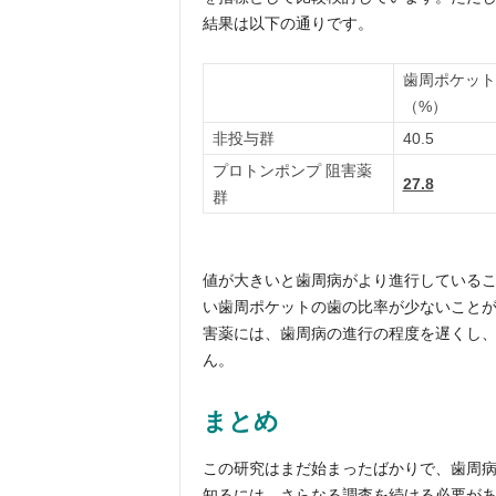
結果は以下の通りです。
歯周ポケット
（%）
非投与群
40.5
プロトンポンプ 阻害薬
27.8
群
値が大きいと歯周病がより進行している
い歯周ポケットの歯の比率が少ないこと
害薬には、歯周病の進行の程度を遅くし
ん。
まとめ
この研究はまだ始まったばかりで、歯周
知るには、さらなる調査を続ける必要が