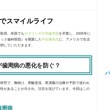
歯でスマイルライフ
を取得。米国でも
ロマリンダ大学歯学部
を卒業し、2005年に
ィック歯科医院）を開業した
中出修先生
に、アメリカで生活
説明していただきます。
が歯周病の悪化を防ぐ？
の研究で、胸焼け、胃酸逆流、胃潰瘍の治療や予防で使われ
能性があることが示され、注目を浴びています。今回はこの
。
歯周病