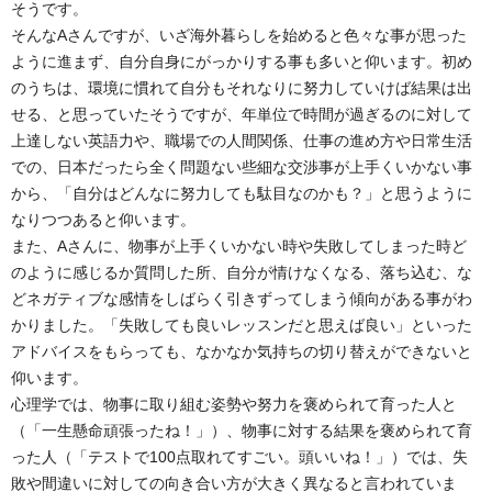
そうです。
そんなAさんですが、いざ海外暮らしを始めると色々な事が思った
ように進まず、自分自身にがっかりする事も多いと仰います。初め
のうちは、環境に慣れて自分もそれなりに努力していけば結果は出
せる、と思っていたそうですが、年単位で時間が過ぎるのに対して
上達しない英語力や、職場での人間関係、仕事の進め方や日常生活
での、日本だったら全く問題ない些細な交渉事が上手くいかない事
から、「自分はどんなに努力しても駄目なのかも？」と思うように
なりつつあると仰います。
また、Aさんに、物事が上手くいかない時や失敗してしまった時ど
のように感じるか質問した所、自分が情けなくなる、落ち込む、な
どネガティブな感情をしばらく引きずってしまう傾向がある事がわ
かりました。「失敗しても良いレッスンだと思えば良い」といった
アドバイスをもらっても、なかなか気持ちの切り替えができないと
仰います。
心理学では、物事に取り組む姿勢や努力を褒められて育った人と
（「一生懸命頑張ったね！」）、物事に対する結果を褒められて育
った人（「テストで100点取れてすごい。頭いいね！」）では、失
敗や間違いに対しての向き合い方が大きく異なると言われていま