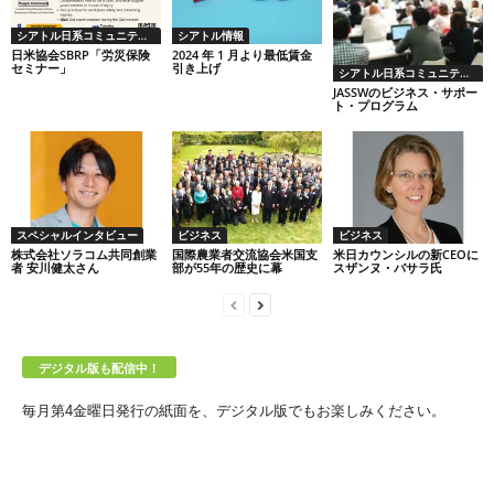
シアトル日系コミュニティーから
シアトル情報
日米協会SBRP「労災保険
2024 年 1 月より最低賃金
セミナー」
引き上げ
シアトル日系コミュニティーから
JASSWのビジネス・サポー
ト・プログラム
スペシャルインタビュー
ビジネス
ビジネス
株式会社ソラコム共同創業
国際農業者交流協会米国支
米日カウンシルの新CEOに
者 安川健太さん
部が55年の歴史に幕
スザンヌ・バサラ氏
デジタル版も配信中！
毎月第4金曜日発行の紙面を、デジタル版でもお楽しみください。