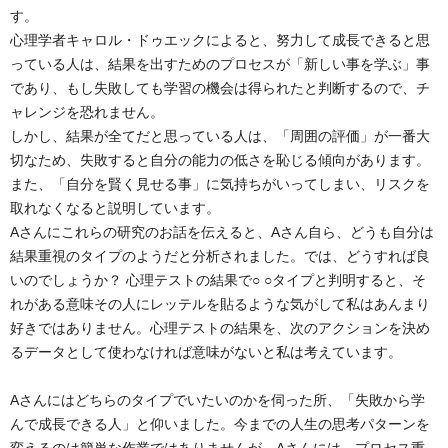
す。
心理学者キャロル・ドゥエックによると、努力して成長できると思
っている人は、結果を出すためのプロセスが「新しい事を学ぶ」事
であり、もし失敗しても学習の機会は得られたと判断するので、チ
ャレンジを恐れません。
しかし、結果が全てだと思っている人は、「周囲の評価」が一番大
切なため、失敗すると自分の能力の低さを恥じる傾向があります。
また、「自分を賢く見せる事」に気持ちがいってしまい、リスクを
取れなくなると説明しています。
Aさんにこれらの研究のお話を伝えると、Aさん自ら、どうも自分は
結果重視のタイプのようだと分析されました。では、どうすれば良
いのでしょうか？ 心理テストの結果で○ ○タイプと判明すると、そ
れがある意味その人にレッテルを貼るような気がして私はあんまり
好きではありません。心理テストの結果を、次のアクションを決め
るデータとして使わなければ意味がないと私は考えています。
Aさんにはどちらのタイプでいたいのかを伺った所、「失敗から学
んで成長できる人」と仰いました。今までの人生の思考パターンを