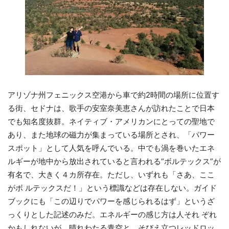
アリゾナ州フェニックス空港から車で約2時間の場所に位置す
る街、セドナは、歌手の安室奈美恵さんが訪れたことで日本
でも知名度抜群。ネイティブ・アメリカンにとっての聖地で
あり、また地球の磁力が集まっている場所とされ、「パワー
スポット」として人気を呼んでいる。中でも渦を巻いたエネ
ルギーが地中から放出されていると言われる“ボルテックス”が
有名で、大きく４カ所存在。ただし、いずれも「さあ、ここ
がボ ルテックスだ！」という標識などは存在しない。ガイド
ブックにも「この辺りでパワーを感じられるはず」というざ
っくりとした記述のみだ。エネルギーの感じ方は人それ ぞれ
かもしれないが、晴れわたる青空と、そびえ立つレッドロッ