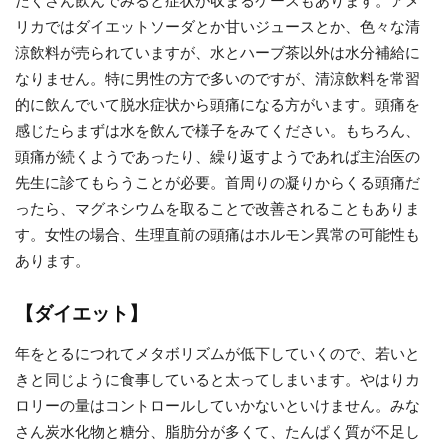
たくさん飲んでみると症状が収まるケースもあります。アメ
リカではダイエットソーダとか甘いジュースとか、色々な清
涼飲料が売られていますが、水とハーブ茶以外は水分補給に
なりません。特に男性の方で多いのですが、清涼飲料を常習
的に飲んでいて脱水症状から頭痛になる方がいます。頭痛を
感じたらまずは水を飲んで様子をみてください。もちろん、
頭痛が続くようであったり、繰り返すようであれば主治医の
先生に診てもらうことが必要。首周りの凝りからくる頭痛だ
ったら、マグネシウムを取ることで改善されることもありま
す。女性の場合、生理直前の頭痛はホルモン異常の可能性も
あります。
【ダイエット】
年をとるにつれてメタボリズムが低下していくので、若いと
きと同じように食事していると太ってしまいます。やはりカ
ロリーの量はコントロールしていかないといけません。みな
さん炭水化物と糖分、脂肪分が多くて、たんぱく質が不足し