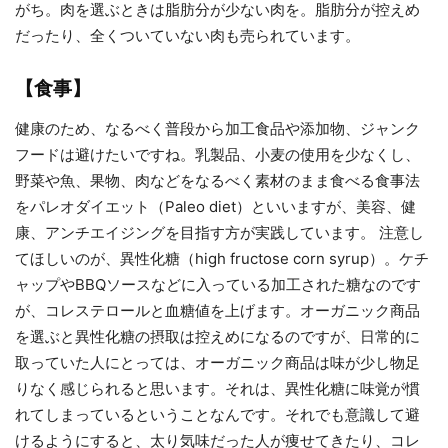
がち。肉を選ぶときは脂肪分が少ない肉を。脂肪分が控えめ
だったり、全くついていない肉も売られています。
【食事】
健康のため、なるべく普段から加工食品や添加物、ジャンク
フードは避けたいですね。乳製品、小麦の使用を少なくし、
野菜や魚、果物、肉などをなるべく素材のまま食べる食事法
をパレオダイエット（Paleo diet）といいますが、美容、健
康、アンチエイジングを目指す方が実践しています。 注意し
てほしいのが、異性化糖（high fructose corn syrup）。ケチ
ャップやBBQソースなどに入っている加工された糖なのです
が、コレステロールと血糖値を上げます。オーガニック商品
を選ぶと異性化糖の摂取は控えめになるのですが、日常的に
取っていた人にとっては、オーガニック商品は味が少し物足
りなく感じられると思います。それは、異性化糖に味覚が慣
れてしまっているということなんです。それでも意識して避
けるようにすると、太り気味だった人が痩せてきたり、コレ