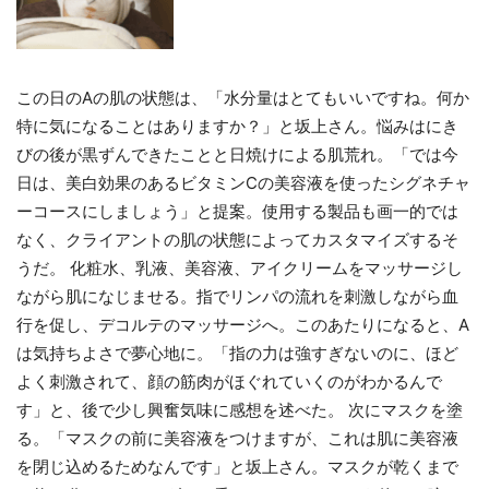
この日のAの肌の状態は、「水分量はとてもいいですね。何か
特に気になることはありますか？」と坂上さん。悩みはにき
びの後が黒ずんできたことと日焼けによる肌荒れ。「では今
日は、美白効果のあるビタミンCの美容液を使ったシグネチャ
ーコースにしましょう」と提案。使用する製品も画一的では
なく、クライアントの肌の状態によってカスタマイズするそ
うだ。 化粧水、乳液、美容液、アイクリームをマッサージし
ながら肌になじませる。指でリンパの流れを刺激しながら血
行を促し、デコルテのマッサージへ。このあたりになると、A
は気持ちよさで夢心地に。「指の力は強すぎないのに、ほど
よく刺激されて、顔の筋肉がほぐれていくのがわかるんで
す」と、後で少し興奮気味に感想を述べた。 次にマスクを塗
る。「マスクの前に美容液をつけますが、これは肌に美容液
を閉じ込めるためなんです」と坂上さん。マスクが乾くまで