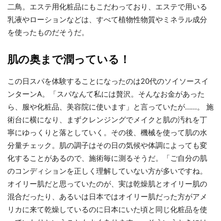
二鳥。エステ用化粧品にもこだわっており、エステで用いる
乳液やローションなどは、すべて植物性物質やミネラル成分
を使ったものだそうだ。
肌の奥まで潤っている！
この日スパを体験することになったのは20代のソイソースイ
ンターンA。「スパなんて私には贅沢。そんなお金があった
ら、服や化粧品、美容院に使います」と言っていたが……。 施
術台に横になり、まずクレンジングでメイクと肌の汚れを丁
寧にゆっくりと落としていく。その後、機械を使って肌の水
分量チェック。肌の調子はその日の気候や体調によっても変
化することがあるので、施術毎に測るそうだ。「ご自分の肌
のコンディションを正しく理解していない方が多いですね。
オイリー肌だと思っていたのが、実は乾燥肌とオイリー肌の
混合だったり、あるいは日本ではオイリー肌だった方がアメ
リカに来て乾燥しているのに日本にいた頃と同じ化粧品を使