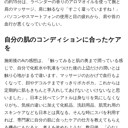
の約15分は、ラベンダーの香りのアロマオイルを使って腕と
肩のマッサージ。肩に触るなり「すごく凝っていますね！」
パソコンやスマートフォンの使用と目の疲れから、肩や首の
血行が悪くなっていたらしい。
自分の肌のコンディションに合ったケア
を
施術後のAの感想は、「触ってみると肌の奥まで潤っている感
じで、自分で化粧水や乳液をつけた後の上辺だけの潤いとは
触り心地がまるで違います。マッサージのおかげで血行もよ
くなって、顔やデコルテまですっきりポカポカ。これからは
定期的に肌もきちんと手入れしてあげないといけないなと思
いました」。日本と比べてシアトルは身なりを気にしなくな
りがち。気候の違いに加えて化粧品、洗顔用品、肌荒れ用の
スキンケアなども日本とは異なる。そんな時にスパを利用す
れば、専門家に自分の肌に合ったケアの仕方を教えてもらえ
る機会にもなると、考えを改めたようだ。数日後、「心なし