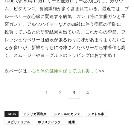
100gで約50キロカロリーと低カロリーなのに対し、カリウ
ム、ビタミンC、食物繊維が多く含まれている。最近では、ブ
ルーベリーが心臓に関連する病気、ガン（特に大腸ガンと子
宮ガン）、アルツハイマーなどの加齢に伴う病気の予防に一
役買っているとの研究結果も出ている。これからの季節、フ
レッシュなベリーは値段が張るわりに味があまりよくないこ
とが多いが、新鮮なうちに冷凍されたベリーなら栄養価も高
く、スムージーやヨーグルトのトッピングにおすすめ！
次ページは、
心と体の健康を保って肌も美しく
>>
1
2
3
4
TAGS
アメリカ西海岸
シアトルのカフェ
シアトル市
スピリチュアル
ホリスティック
健康