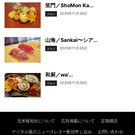
笑門／ShoMon Ka...
2025年11月26日
グルメ
山海／Sankai〜シア...
2025年11月26日
グルメ
和厨／wa’...
2025年11月26日
グルメ
北米報知社について
広告掲載について
定期購読
デジタル版のニュースレター配信申し込み
お問い合わせ