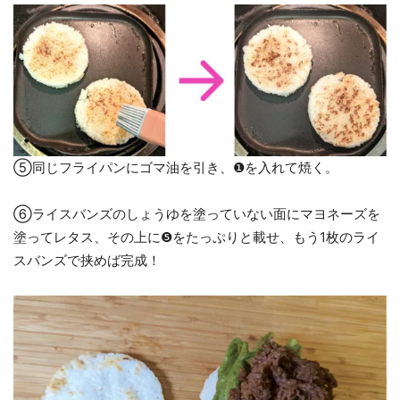
⑤同じフライパンにゴマ油を引き、❶を入れて焼く。
⑥ライスバンズのしょうゆを塗っていない面にマヨネーズを
塗ってレタス、その上に❺をたっぷりと載せ、もう1枚のライ
スバンズで挟めば完成！