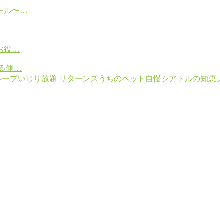
ール〜…
お役…
る側…
ループ
いじり放題 リターンズ
うちのペット自慢
シアトルの知恵