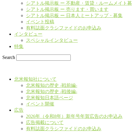
シアトル掲示板 ー 不動産・賃貸・ルームメイト
シアトル掲示板 ー 売ります・買います
シアトル掲示板 ー 日本人ミートアップ・募集
イベント投稿
有料誌面クラシファイドのお申込み
インタビュー
スペシャルインタビュー
特集
Search
北米報知社について
北米報知の歴史 -戦前編-
北米報知の歴史 -戦後編-
北米報知日本語ページ
イベント開催
広告
2026年（令和8年）新年号年賀広告のお申込み
広告掲載について
有料誌面クラシファイドのお申込み