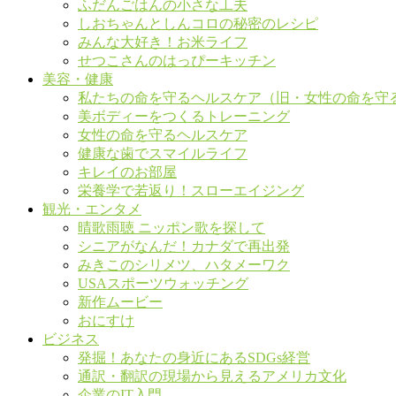
ふだんごはんの小さな工夫
しおちゃんとしんコロの秘密のレシピ
みんな大好き！お米ライフ
せつこさんのはっぴーキッチン
美容・健康
私たちの命を守るヘルスケア（旧・女性の命を守
美ボディーをつくるトレーニング
女性の命を守るヘルスケア
健康な歯でスマイルライフ
キレイのお部屋
栄養学で若返り！スローエイジング
観光・エンタメ
晴歌雨聴 ニッポン歌を探して
シニアがなんだ！カナダで再出発
みきこのシリメツ、ハタメーワク
USAスポーツウォッチング
新作ムービー
おにすけ
ビジネス
発掘！あなたの身近にあるSDGs経営
通訳・翻訳の現場から見えるアメリカ文化
企業のIT入門