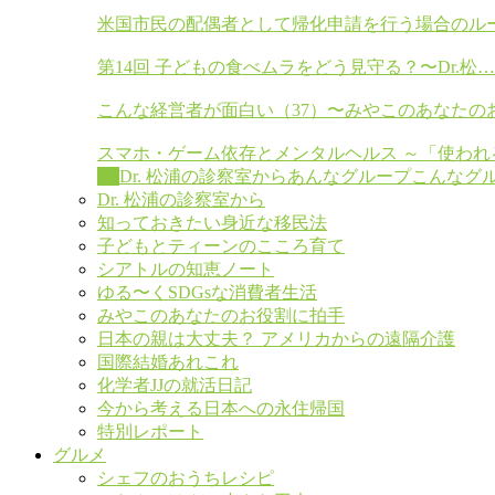
米国市民の配偶者として帰化申請を行う場合のル
第14回 子どもの食べムラをどう見守る？〜Dr.松…
こんな経営者が面白い（37）〜みやこのあなたの
スマホ・ゲーム依存とメンタルヘルス ～「使われ
All
Dr. 松浦の診察室から
あんなグループこんなグ
Dr. 松浦の診察室から
知っておきたい身近な移民法
子どもとティーンのこころ育て
シアトルの知恵ノート
ゆる〜くSDGsな消費者生活
みやこのあなたのお役割に拍手
日本の親は大丈夫？ アメリカからの遠隔介護
国際結婚あれこれ
化学者JJの就活日記
今から考える日本への永住帰国
特別レポート
グルメ
シェフのおうちレシピ