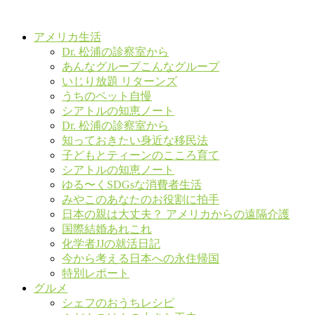
アメリカ生活
Dr. 松浦の診察室から
あんなグループこんなグループ
いじり放題 リターンズ
うちのペット自慢
シアトルの知恵ノート
Dr. 松浦の診察室から
知っておきたい身近な移民法
子どもとティーンのこころ育て
シアトルの知恵ノート
ゆる〜くSDGsな消費者生活
みやこのあなたのお役割に拍手
日本の親は大丈夫？ アメリカからの遠隔介護
国際結婚あれこれ
化学者JJの就活日記
今から考える日本への永住帰国
特別レポート
グルメ
シェフのおうちレシピ