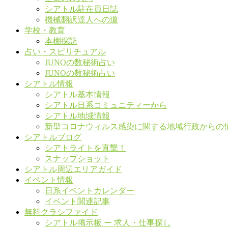
シアトル駐在員日誌
機械翻訳達人への道
学校・教育
本棚探訪
占い・スピリチュアル
JUNOの数秘術占い
JUNOの数秘術占い
シアトル情報
シアトル基本情報
シアトル日系コミュニティーから
シアトル地域情報
新型コロナウィルス感染に関する地域行政からの
シアトルブログ
シアトライトを直撃！
スナップショット
シアトル周辺エリアガイド
イベント情報
日系イベントカレンダー
イベント関連記事
無料クラシファイド
シアトル掲示板 ー 求人・仕事探し