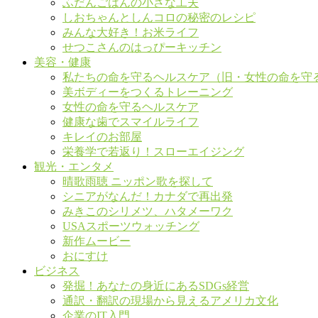
ふだんごはんの小さな工夫
しおちゃんとしんコロの秘密のレシピ
みんな大好き！お米ライフ
せつこさんのはっぴーキッチン
美容・健康
私たちの命を守るヘルスケア（旧・女性の命を守
美ボディーをつくるトレーニング
女性の命を守るヘルスケア
健康な歯でスマイルライフ
キレイのお部屋
栄養学で若返り！スローエイジング
観光・エンタメ
晴歌雨聴 ニッポン歌を探して
シニアがなんだ！カナダで再出発
みきこのシリメツ、ハタメーワク
USAスポーツウォッチング
新作ムービー
おにすけ
ビジネス
発掘！あなたの身近にあるSDGs経営
通訳・翻訳の現場から見えるアメリカ文化
企業のIT入門