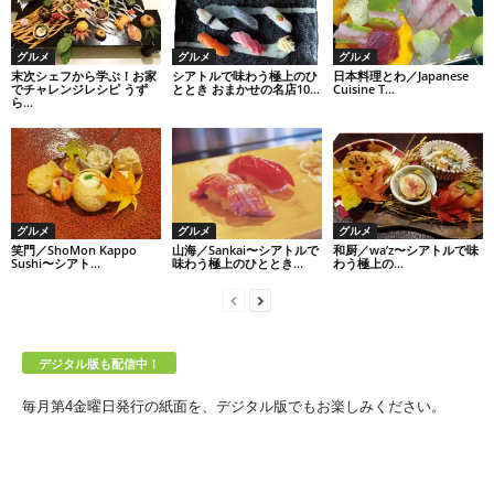
グルメ
グルメ
グルメ
末次シェフから学ぶ！お家
シアトルで味わう極上のひ
日本料理とわ／Japanese
でチャレンジレシピ うず
ととき おまかせの名店10...
Cuisine T...
ら...
グルメ
グルメ
グルメ
笑門／ShoMon Kappo
山海／Sankai〜シアトルで
和厨／wa’z〜シアトルで味
Sushi〜シアト...
味わう極上のひととき...
わう極上の...
デジタル版も配信中！
毎月第4金曜日発行の紙面を、デジタル版でもお楽しみください。