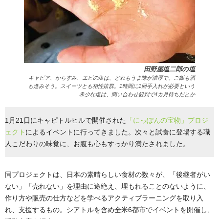
田野屋塩二郎の塩
キャビア、からすみ、エビの塩は、どれもうま味が濃厚で、ご飯も酒
も進みそう。スイーツとも相性抜群。1時間に1回手入れが必要という
希少な塩は、問い合わせ殺到で4カ月待ちだとか
1月21日にキャピトルヒルで開催された
「にっぽんの宝物」プロジ
ェクト
によるイベントに行ってきました。次々と試食に登場する職
人こだわりの味覚に、お腹も心もすっかり満たされました。
同プロジェクトは、日本の素晴らしい食材の数々が、「後継者がい
ない」「売れない」を理由に途絶え、埋もれることのないように、
作り方や販売の仕方などを学べるアクティブラーニングを取り入
れ、支援するもの。シアトルを含め全米6都市でイベントを開催し、