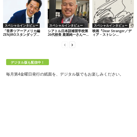
スペシャルインタビュー
スペシャルインタビュー
スペシャルインタビュー
「世界ツアーアメリカ編
シアトル日本語補習学校第
映画『Dear Stranger／デ
ZENJIROスタンダップ...
26代校長 鹿屋純一さん〜...
ィア・ストレン...
デジタル版も配信中！
毎月第4金曜日発行の紙面を、デジタル版でもお楽しみください。