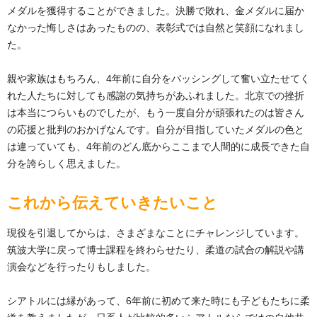
メダルを獲得することができました。決勝で敗れ、金メダルに届か
なかった悔しさはあったものの、表彰式では自然と笑顔になれまし
た。
親や家族はもちろん、4年前に自分をバッシングして奮い立たせてく
れた人たちに対しても感謝の気持ちがあふれました。北京での挫折
は本当につらいものでしたが、もう一度自分が頑張れたのは皆さん
の応援と批判のおかげなんです。自分が目指していたメダルの色と
は違っていても、4年前のどん底からここまで人間的に成長できた自
分を誇らしく思えました。
これから伝えていきたいこと
現役を引退してからは、さまざまなことにチャレンジしています。
筑波大学に戻って博士課程を終わらせたり、柔道の試合の解説や講
演会などを行ったりもしました。
シアトルには縁があって、6年前に初めて来た時にも子どもたちに柔