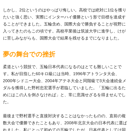
しかし、2位というのはやっぱり悔しい。高校では絶対に1位を獲り
たいと強く思い、実際にインターハイ優勝という形で目標を達成す
ることができました。五輪含め、国際大会で勝負することが視野に
入ってきたのもこの頃です。高校卒業後は筑波大学に進学し、けが
に苦しみながらも、国際大会で結果を残せるまでになりました。
夢の舞台での挫折
柔道という競技で、五輪日本代表になるのはとても難しいことで
す。私が目指した60キロ級には当時、1996年アトランタ大会、
2000年シドニー大会、2004年アテネ大会と同階級で3大会連続金メ
ダルを獲得した野村忠宏選手が君臨していました。「五輪に出るた
めにはこの人を倒さなければ」と、常に意識せざるを得ませんでし
た。
最後まで野村選手と直接対決することはなかったものの、直前の複
数大会で優勝できたこともあり、2008年北京大会の日本代表に選ば
れました。私にとって初めての五輪でしたが、日本代表としては同