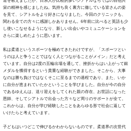
道を教えましたが、日系人が比較的多いシアトルならではの自他共
栄の精神を感じましたね。気持ち良く裏方に徹している皆さんの姿
を見て、シアトルをより好きになりました。今回のクリニックも、
関わる全ての方々に感謝しかありません。6年前に比べると英語も少
し使いこなせるようになり、新しい出会いやコミュニケーションを
さらに楽しめたように思います。
私は柔道というスポーツを極めてきたわけですが、「スポーツとい
うのは人と争うことではなく人とつながることがメイン」だと考え
ています。自分は2度の五輪出場を通して、挫折からはい上がって銀
メダルを獲得するという貴重な経験ができました。そこから、大事
なのは勝ち負けではなくそこに至るまでの過程であり、また、いか
に自分が恵まれていたかということを学びました。自分が今の自分
であるゆえんは、送り迎えをしてくれた親の存在、お世話になった
恩師、そしてシアトルで出会った方々など周りのサポートが全て。
これからは、自分が学び経験したことをあらゆる形で社会に返して
いけたらと考えています。
子どもはいつどこで伸びるかわからないものです。柔道界の次世代