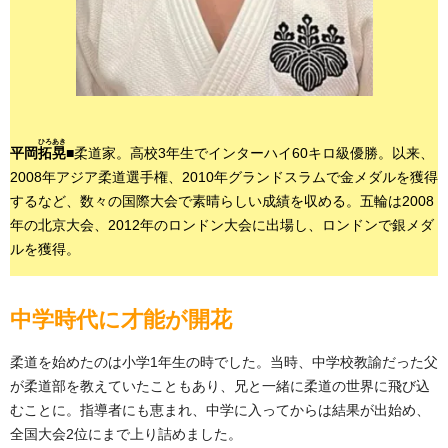
ひろあき
平岡
拓晃
■
柔道家。高校3年生でインターハイ60キロ級優勝。以来、
2008年アジア柔道選手権、2010年グランドスラムで金メダルを獲得
するなど、数々の国際大会で素晴らしい成績を収める。五輪は2008
年の北京大会、2012年のロンドン大会に出場し、ロンドンで銀メダ
ルを獲得。
中学時代に才能が開花
柔道を始めたのは小学1年生の時でした。当時、中学校教諭だった父
が柔道部を教えていたこともあり、兄と一緒に柔道の世界に飛び込
むことに。指導者にも恵まれ、中学に入ってからは結果が出始め、
全国大会2位にまで上り詰めました。