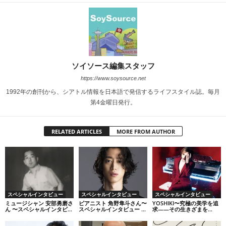
ソイソース編集スタッフ
https://www.soysource.net
1992年の創刊から、シアトル情報を日本語で発信するライフスタイル誌。毎月
第4金曜日発行。
RELATED ARTICLES
MORE FROM AUTHOR
スペシャルインタビュー
スペシャルインタビュー
スペシャルインタビュー
ミュージシャン 安部勇磨さ
ピアニスト 角野隼斗さん〜
YOSHIKI〜究極の美学を追
ん 〜スペシャルインタビ...
スペシャルインタビュー ...
求――その生きざまを...