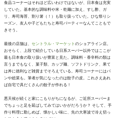
食品コーナーはそれほど広いわけではないが、日本食は充実
していた。基本的な調味料や米・乾麺に加え、すし酢、ガ
リ、寿司海苔、割り箸（！）も取り扱っていた。ひな祭りシ
ーズン、友人や子どもたちと寿司パーティーなんてこともで
きそう。
最後の店舗は、
セントラル・マーケット
のショアライン店。
おそらく、上段で紹介している日系スーパー以外ではここが
最も日本食の取り扱いが豊富と見た。調味料・香辛料の類は
言うまでもなく、菓子類、カップ麺、ソフトドリンク、果て
は丼に徳利など雑貨までそろえている。寿司コーナーにはパ
ンや総菜も。筆者が気になったのは餃子の皮。これさえあれ
ば自宅で具だくさんの餃子が作れる！
悪天候が続くと家にこもりがちになるが、ご近所スーパーま
でちょっと足を延ばしてみてはいかがだろうか？ そして、手
作り料理に勤しめば、懐かしい味に、先の大寒波で冷え切っ