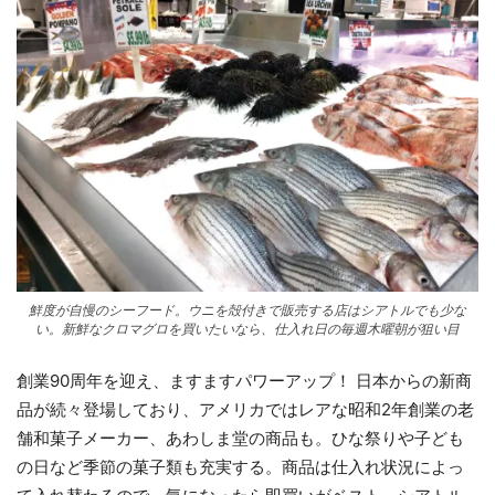
鮮度が自慢のシーフード。ウニを殻付きで販売する店はシアトルでも少な
い。新鮮なクロマグロを買いたいなら、仕入れ日の毎週木曜朝が狙い目
創業90周年を迎え、ますますパワーアップ！ 日本からの新商
品が続々登場しており、アメリカではレアな昭和2年創業の老
舗和菓子メーカー、あわしま堂の商品も。ひな祭りや子ども
の日など季節の菓子類も充実する。商品は仕入れ状況によっ