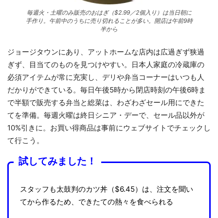
毎週火・土曜のみ販売のおはぎ（$2.99／2個入り）は当日朝に
手作り。午前中のうちに売り切れることが多い。開店は午前9時
半から
ジョージタウンにあり、アットホームな店内は広過ぎず狭過
ぎず、目当てのものを見つけやすい。日本人家庭の冷蔵庫の
必須アイテムが常に充実し、デリや弁当コーナーはいつも人
だかりができている。毎日午後5時から閉店時刻の午後6時ま
で半額で販売する弁当と総菜は、わざわざセール用にできた
てを準備。毎週火曜は終日シニア・デーで、セール品以外が
10%引きに。お買い得商品は事前にウェブサイトでチェックし
て行こう。
試してみました！
スタッフも太鼓判のカツ丼（$6.45）は、注文を聞い
てから作るため、できたての熱々を食べられる