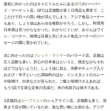
最初に向かったのはキャピトルヒルにある
QFC
のハーバー
ド・マーケット店。QFCは店舗数が多く日用品も豊富で、こ
こだけで日々の買い物が済んでしまう。アジア食品コーナー
もあり、しょう油はあらゆる種類がそろう。しかし、料理用
日本酒は見つからなかった。わかりにくいが、みりんはワイ
ン・コーナー、味噌は豆腐と共にチルド食品コーナーのソー
セージの隣に置かれていた。
次に向かったのは
フレッド・マイヤー
のバラード店。店舗は
広く品数も多い。肝心の日本食はというと、残念ながらそれ
ほどではないようだ。しょう油に加え、米酢やチューブ入り
わさび・辛子といった調味料のほか、インスタントのカレー
や味噌汁、白米などが見られた。ご飯と味噌汁さえあれば、
もう1品で立派な定食の完成だ。米の包容力は偉大である。
3店舗目は
セーフウェイ
のショアライン店。店舗数も多く、深
夜まで店が開いているため、急な買い物にも助かる。アジア