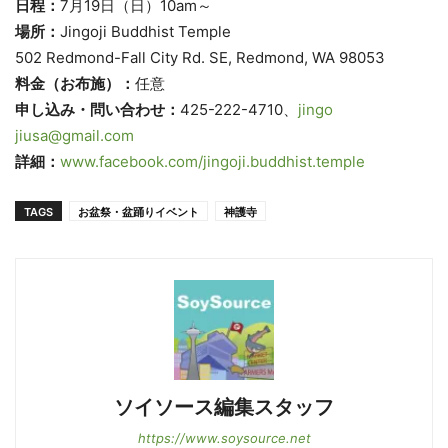
日程：
7月19日（日）10am～
場所：
Jingoji Buddhist Temple
502 Redmond-Fall City Rd. SE, Redmond, WA 98053
料金（お布施）：
任意
申し込み・問い合わせ：
425-222-4710、
jingo
jiusa@gmail.com
詳細：
www.facebook.com/jingoji.
buddhist.temple
TAGS
お盆祭・盆踊りイベント
神護寺
ソイソース編集スタッフ
https://www.soysource.net