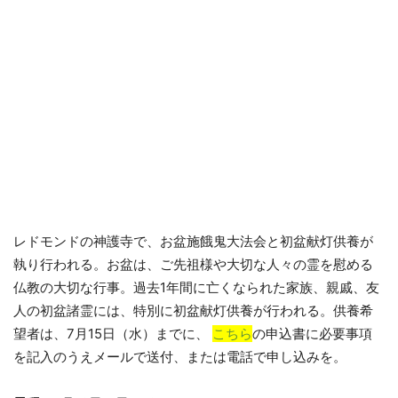
レドモンドの神護寺で、
お盆施餓鬼大法会と初盆献灯供養が
執り行われる。お盆は、
ご先祖様や大切な人々の霊を慰める
仏教の大切な行事。
過去1年間に亡くなられた家族、親戚、友
人の初盆諸霊には、
特別に初盆献灯供養が行われる。供養希
望者は、7月15日（水）
までに、
こちら
の申込書に必要事項
を記入のうえメールで送付、
または電話で申し込みを。