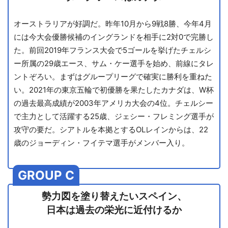
オーストラリアが好調だ。昨年10月から9戦8勝、今年4月
には今大会優勝候補のイングランドを相手に2対0で完勝し
た。前回2019年フランス大会で5ゴールを挙げたチェルシ
ー所属の29歳エース、サム・ケー選手を始め、前線にタレ
ントぞろい。まずはグループリーグで確実に勝利を重ねた
い。2021年の東京五輪で初優勝を果たしたカナダは、W杯
の過去最高成績が2003年アメリカ大会の4位。チェルシー
で主力として活躍する25歳、ジェシー・フレミング選手が
攻守の要だ。シアトルを本拠とするOLレインからは、22
歳のジョーディン・フイテマ選手がメンバー入り。
GROUP C
勢力図を塗り替えたいスペイン、
日本は過去の栄光に近付けるか