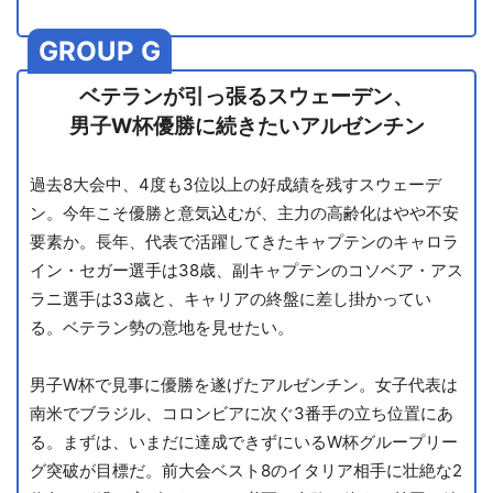
GROUP G
ベテランが引っ張るスウェーデン、
男子W杯優勝に続きたいアルゼンチン
過去8大会中、4度も3位以上の好成績を残すスウェーデ
ン。今年こそ優勝と意気込むが、主力の高齢化はやや不安
要素か。長年、代表で活躍してきたキャプテンのキャロラ
イン・セガー選手は38歳、副キャプテンのコソベア・アス
ラニ選手は33歳と、キャリアの終盤に差し掛かってい
る。ベテラン勢の意地を見せたい。
男子W杯で見事に優勝を遂げたアルゼンチン。女子代表は
南米でブラジル、コロンビアに次ぐ3番手の立ち位置にあ
る。まずは、いまだに達成できずにいるW杯グループリー
グ突破が目標だ。前大会ベスト8のイタリア相手に壮絶な2