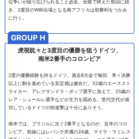
位争いが繰り広げられること必至。全敗で終えた前回に続
き、2度目のW杯出場となる南アフリカは初勝利をつかみ
に行く。
GROUP H
虎視眈々と3度目の優勝を狙うドイツ、
南米2番手のコロンビア
2度の優勝経験を誇るドイツ。過去8大会で毎回、準々決勝
以上に駒を進めている安定感は健在だ。32歳のエーススト
ライカー、アレクサンドラ・ポップ選手に加えて、25歳の
レア・シュールレ選手などが主力を固める。世代交代が成
功しているドイツの快進撃は十分にありそう。
南米では、ブラジルに次ぐ2番手となるのが、近年のコロ
ンビア。前線にはレバンテ所属の24歳、マイラ・ラミレス