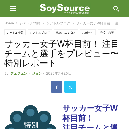
Home
シアトル情報
シアトルブログ
サッカー女子W杯目前！ 注...
シアトル情報
シアトルブログ
観光・エンタメ
スポーツ
学校・教養
サッカー女子W杯目前！ 注目
特別レポート
チームと選手をプレビュー〜
特別レポート
By
ジェジュン・ ジョン
-
2023年7月20日
サッカー女子W
杯目前！
注目チームと選