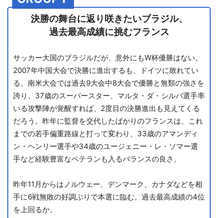
決勝の舞台に返り咲きたいブラジル、
過去最高成績に挑むフランス
サッカー大国のブラジルだが、意外にもW杯優勝はない。
2007年中国大会で決勝に進出するも、ドイツに敗れてい
る。南米大会では過去9大会中8大会で優勝と無類の強さを
誇り、37歳のスーパースター、マルタ・ダ・シルバ選手率
いる攻撃陣が覚醒すれば、2度目の決勝進出も見えてくる
だろう。昨年に監督を交代したばかりのフランスは、これ
までの若手偏重路線と打って変わり、33歳のアマンディ
ン・ヘンリー選手や34歳のユージェニー・レ・ソマー選
手など経験豊富なベテランも入るバランスの良さ。
昨年11月からはノルウェー、デンマーク、カナダなどを相
手に6戦無敗の好調ぶりで本選に臨む。過去最高成績の4位
を上回るか。