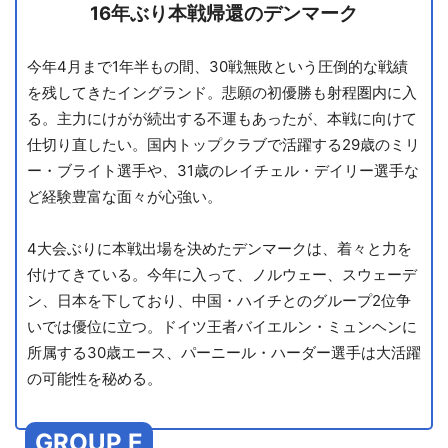
16年ぶり本戦帰還のデンマーク
今年4月まで1年半もの間、30戦無敗という圧倒的な戦績
を残してきたイングランド。悲願の初優勝も射程圏内に入
る。主力にけがが続出する不運もあったが、本戦に向けて
仕切り直したい。国内トップクラブで活躍する29歳のミリ
ー・ブライト選手や、31歳のレイチェル・デイリー選手な
ど経験豊富な面々が心強い。
4大会ぶりに本戦出場を決めたデンマークは、着々と力を
付けてきている。今年に入って、ノルウェー、スウェーデ
ン、日本を下しており、中国・ハイチとのグループ2位争
いでは優位に立つ。ドイツ王者バイエルン・ミュンヘンに
所属する30歳エース、パーニール・ハーダー選手は大活躍
の可能性を秘める。
GROUP E