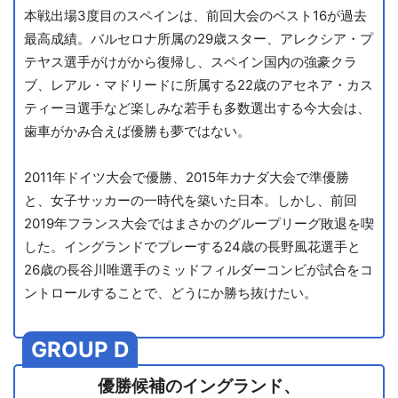
本戦出場3度目のスペインは、前回大会のベスト16が過去
最高成績。バルセロナ所属の29歳スター、アレクシア・プ
テヤス選手がけがから復帰し、スペイン国内の強豪クラ
ブ、レアル・マドリードに所属する22歳のアセネア・カス
ティーヨ選手など楽しみな若手も多数選出する今大会は、
歯車がかみ合えば優勝も夢ではない。
2011年ドイツ大会で優勝、2015年カナダ大会で準優勝
と、女子サッカーの一時代を築いた日本。しかし、前回
2019年フランス大会ではまさかのグループリーグ敗退を喫
した。イングランドでプレーする24歳の長野風花選手と
26歳の長谷川唯選手のミッドフィルダーコンビが試合をコ
ントロールすることで、どうにか勝ち抜けたい。
GROUP D
優勝候補のイングランド、