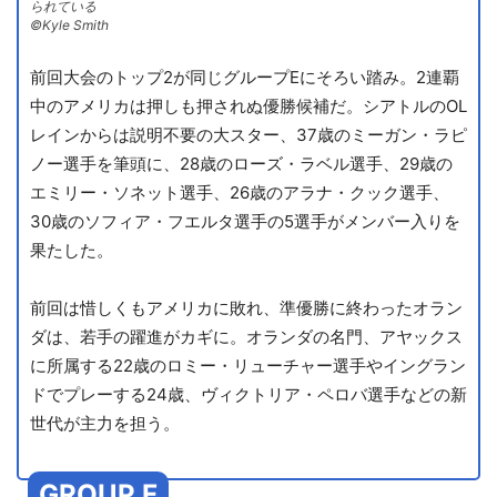
られている
©️Kyle Smith
前回大会のトップ2が同じグループEにそろい踏み。2連覇
中のアメリカは押しも押されぬ優勝候補だ。シアトルのOL
レインからは説明不要の大スター、37歳のミーガン・ラピ
ノー選手を筆頭に、28歳のローズ・ラベル選手、29歳の
エミリー・ソネット選手、26歳のアラナ・クック選手、
30歳のソフィア・フエルタ選手の5選手がメンバー入りを
果たした。
前回は惜しくもアメリカに敗れ、準優勝に終わったオラン
ダは、若手の躍進がカギに。オランダの名門、アヤックス
に所属する22歳のロミー・リューチャー選手やイングラン
ドでプレーする24歳、ヴィクトリア・ペロバ選手などの新
世代が主力を担う。
GROUP F