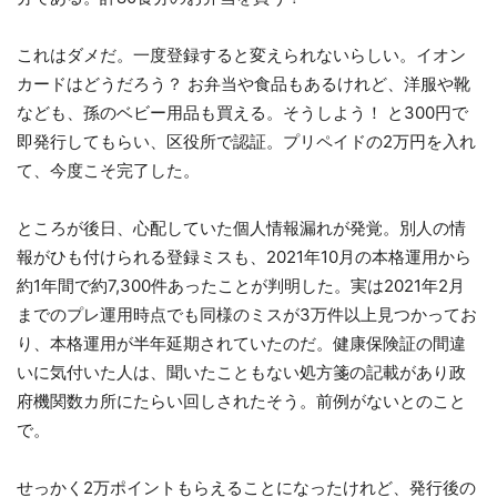
これはダメだ。一度登録すると変えられないらしい。イオン
カードはどうだろう？ お弁当や食品もあるけれど、洋服や靴
なども、孫のベビー用品も買える。そうしよう！ と300円で
即発行してもらい、区役所で認証。プリペイドの2万円を入れ
て、今度こそ完了した。
ところが後日、心配していた個人情報漏れが発覚。別人の情
報がひも付けられる登録ミスも、2021年10月の本格運用から
約1年間で約7,300件あったことが判明した。実は2021年2月
までのプレ運用時点でも同様のミスが3万件以上見つかってお
り、本格運用が半年延期されていたのだ。健康保険証の間違
いに気付いた人は、聞いたこともない処方箋の記載があり政
府機関数カ所にたらい回しされたそう。前例がないとのこと
で。
せっかく2万ポイントもらえることになったけれど、発行後の