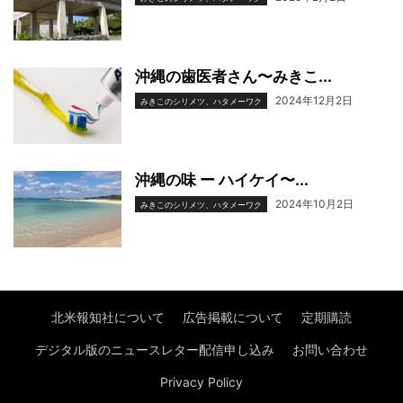
沖縄の歯医者さん〜みきこ...
2024年12月2日
みきこのシリメツ、ハタメーワク
沖縄の味 ー ハイケイ〜...
2024年10月2日
みきこのシリメツ、ハタメーワク
北米報知社について
広告掲載について
定期購読
デジタル版のニュースレター配信申し込み
お問い合わせ
Privacy Policy