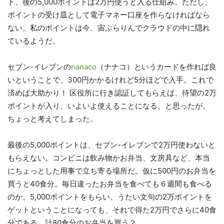
ト、後の5,000ポイントは2万円使うと入る仕組み。ただし、
ポイントの受け皿として電子マネー口座を作らなければなら
ない。私のポイントは今、宙ぶらりんでクラウドの中に隠れ
ているようだ。
セブン-イレブンの
nanaco
（ナナコ）というカードを作れば良
いということで、300円かかるけれど5分ほどで入手。これで
済めば大助かり！ 区役所に行き認証してもらえば、待望の2万
ポイントが入り、いよいよ使えることになる。と思ったが、
ちょっと考えてしまった。
最後の5,000ポイントは、セブン-イレブンで2万円使わないと
もらえない。コンビニは飲み物かお弁当、文房具など、本当
にちょっとした用事で立ち寄る場所だ。仮に500円のお弁当を
買うと40食分。毎日違ったお弁当を食べても６週間も食べる
のか。5,000ポイントをもらい、うたい文句の2万ポイントを
ゲットということになっても、それで得た2万円でさらに40食
分である。計80食分のお弁当を買う？