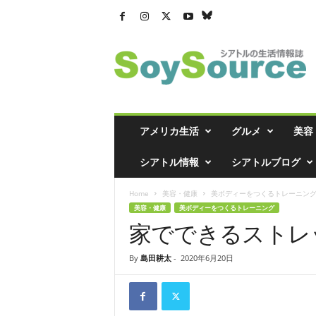
シ
ア
ト
ル
の
生
活
アメリカ生活
グルメ
美容
情
報
シアトル情報
シアトルブログ
誌
「
Home
美容・健康
美ボディーをつくるトレーニン
ソ
美容・健康
美ボディーをつくるトレーニング
イ
家でできるストレ
ソ
ー
ス
By
島田耕太
-
2020年6月20日
」