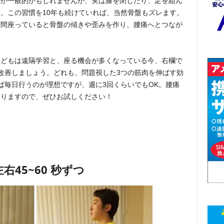
のが一般的かもしれませんが、実は膝を閉じたり、足を組ん
。この習慣を10年も続けていれば、当然骨盤もズレます。
時間座っていると骨盤の傾きや歪みを作り、腰痛へとつなが
子どもは遠隔学習と、座る機会が多くなっている今、右欄で
改善しましょう。どれも、問題視した3つの筋肉を伸ばす効
ば毎日行うのが理想ですが、週に3回くらいでもOK。腰痛
なりますので、ぜひお試しください！
左右45~60 秒ずつ