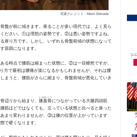
写真クレジット：Mami Shimada
、骨盤が前に傾きます。座ることが多い現代では、よく見ら
てください。①は理想の姿勢です。②は悪い姿勢ですよね。
いる座り方です。しかし、いずれも骨盤前傾の状態になって
こす原因になります。
にある時点で腰筋は縮まった状態に。②は一目瞭然ですが、
り方で最初は腰痛が楽になるかもしれませんが、それは腰
てしまうと、腰筋がさらに縮まり、骨盤前傾が悪化していき
しつがいこつ
腰骨辺りから始まり、
膝蓋骨
につながっている大腿四頭筋
。腰筋ほどではなくても、立っている状態と比べると座った
があまり変わりませんが、③は膝の位置が上がっています
状態で硬くなります。