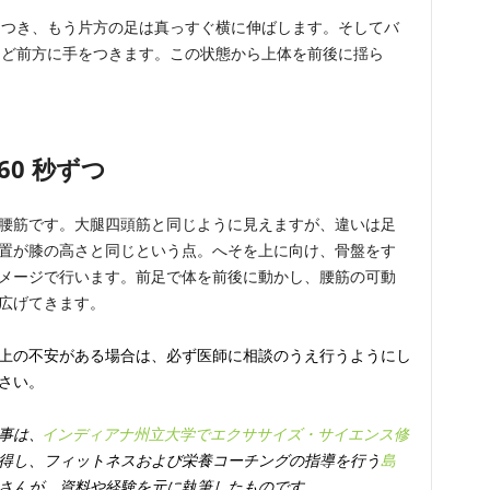
をつき、もう片方の足は真っすぐ横に伸ばします。そしてバ
など前方に手をつきます。この状態から上体を前後に揺ら
60 秒ずつ
腰筋です。大腿四頭筋と同じように見えますが、違いは足
置が膝の高さと同じという点。へそを上に向け、骨盤をす
メージで行います。前足で体を前後に動かし、腰筋の可動
広げてきます。
上の不安がある場合は、必ず医師に相談のうえ行うようにし
さい。
事は、
インディアナ州立大学でエクササイズ・サイエンス修
得し、フィットネスおよび栄養コーチングの指導を行う
島
さんが、資料や経験を元に執筆したものです。