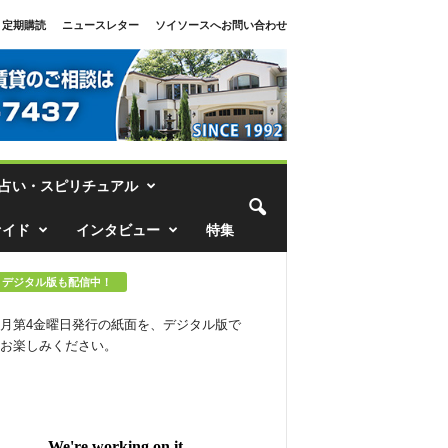
定期購読
ニュースレター
ソイソースへお問い合わせ
占い・スピリチュアル
ァイド
インタビュー
特集
デジタル版も配信中！
月第4金曜日発行の紙面を、デジタル版で
お楽しみください。