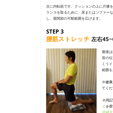
次に内転筋です。クッションの上に片膝
ランスを取るために、床またはソファー
し、股関節の可動範囲を広げます。
STEP 3
腰筋ストレッチ
左右45~
最後は
首の位
くうイ
範囲を
※健康
てくだ
※同記
士
を取
田耕太