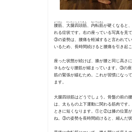
ようきん
だいたいしとうきん
ないてんきん
腰筋
、
大腿四頭筋
、
内転筋
が硬くなると
れる症状です。右の座っている写真を見
③の姿勢は、腰痛を軽減すると言われて
いるため、長時間続けると腰痛を引き起
座った状態が続けば、膝が腰と同じ高さ
③
もかなり腰筋が縮まっています。③
の座
筋の緊張が緩むため。これが習慣になっ
ます。
大腿四頭筋はどうでしょう。骨盤の前の
は、太ももの上下運動に関わる筋肉です
ときに短くなります。①と②は膝の位置
ね。③
の姿勢を長時間続けると、縮んだ