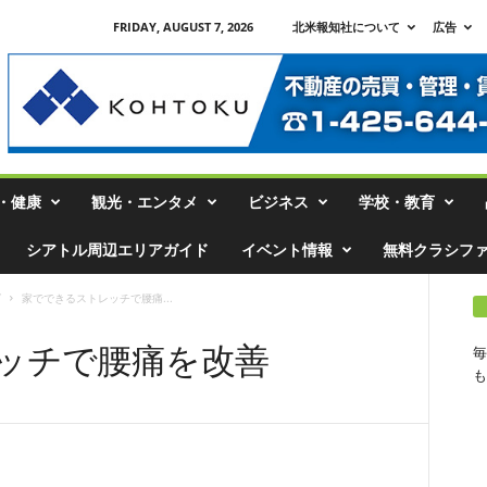
FRIDAY, AUGUST 7, 2026
北米報知社について
広告
・健康
観光・エンタメ
ビジネス
学校・教育
シアトル周辺エリアガイド
イベント情報
無料クラシフ
グ
家でできるストレッチで腰痛...
ッチで腰痛を改善
毎
も