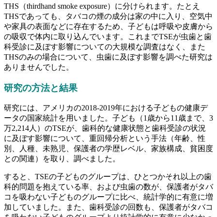
THS（thirdhand smoke exposure）に分けられます。たとえ
THSであっても、タバコの煙の成分は家の中に入り、空気中
や家具の表面などに存在するため、子どもは呼吸や皮膚から
の吸収で体内に取り込んでいます。これまでTSEが虫歯と歯
科受診に及ぼす影響についての大規模な調査はなく、また
THSのみの場合について、虫歯に及ぼす影響を調べた研究は
ありませんでした。
研究の方法と結果
研究には、アメリカの2018-2019年における子どもの健康デ
ータの国家統計を用いました。子ども（1歳から11歳まで、3
万2,214人）のTSEが、歯科的な健康状態と歯科受診の状況
に及ぼす影響について、重回帰分析という手法（年齢、性
別、人種、未熟児、保護者の学歴レベル、家族構成、貧困度
との関連）を取り、調べました。
すると、TSEの子どものグループは、ひとつかそれ以上の歯
科的問題を抱えている率、および虫歯の数が、保護者がタバ
コを吸わない子どものグループに比べ、統計学的に有意に増
加していました。また、歯科受診の回数も、保護者がタバコ