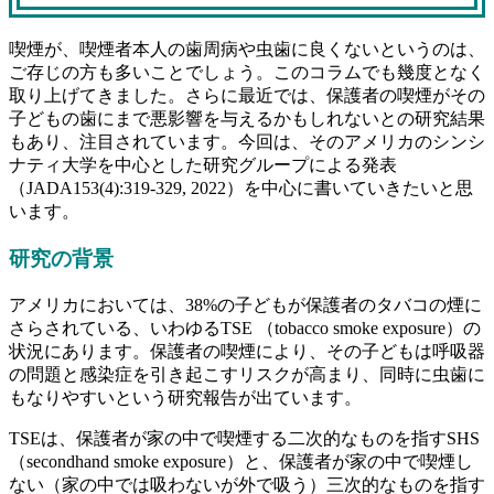
喫煙が、喫煙者本人の歯周病や虫歯に良くないというのは、
ご存じの方も多いことでしょう。このコラムでも幾度となく
取り上げてきました。さらに最近では、保護者の喫煙がその
子どもの歯にまで悪影響を与えるかもしれないとの研究結果
もあり、注目されています。今回は、そのアメリカのシンシ
ナティ大学を中心とした研究グループによる発表
（JADA153(4):319-329, 2022）を中心に書いていきたいと思
います。
研究の背景
アメリカにおいては、38%の子どもが保護者のタバコの煙に
さらされている、いわゆるTSE （tobacco smoke exposure）の
状況にあります。保護者の喫煙により、その子どもは呼吸器
の問題と感染症を引き起こすリスクが高まり、同時に虫歯に
もなりやすいという研究報告が出ています。
TSEは、保護者が家の中で喫煙する二次的なものを指すSHS
（secondhand smoke exposure）と、保護者が家の中で喫煙し
ない（家の中では吸わないが外で吸う）三次的なものを指す