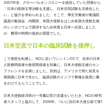
2007年頃、グローバルオンコロジーを統括していた同僚から
「日本の医師主導治験を支援し、日米共同試験を活発化した
い」と協力を求められました。そこで、厚生労働省や衆議院
議員の勉強会、内閣府、米国大使館をはじめ各国大使館主催
のシンポジウムで講演するため何度も日本へ出張しました
が、費用や時間の負担が課題でした。
日米交流で日本の臨床試験を後押し
こで発想を転換し、NCIに近いワシントンDCで、在米の日本
人医療関係者や政府関係者を対象に、日本大使館主催のカン
ファレンスを企画しました。目的は、アメリカで得た知見を
帰国後に日本で生かし、臨床試験のインフラ整備を政府に働
きかけてもらうことでした。
日本大使館経済班の一等書記官の支援をいただき、NCIの研究
者スタッフと協力して、2009年、ついに旧日本大使公邸で第1