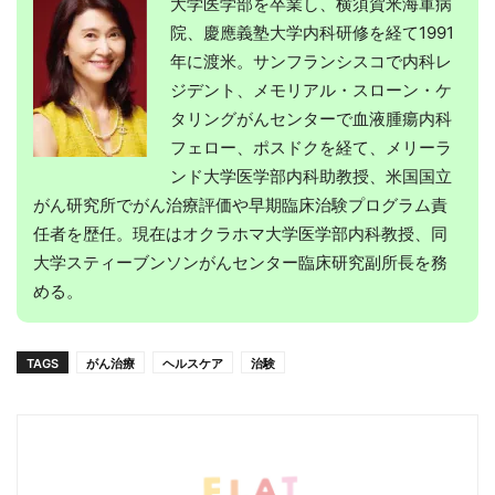
大学医学部を卒業し、横須賀米海軍病
院、慶應義塾大学内科研修を経て1991
年に渡米。サンフランシスコで内科レ
ジデント、メモリアル・スローン・ケ
タリングがんセンターで血液腫瘍内科
フェロー、ポスドクを経て、メリーラ
ンド大学医学部内科助教授、米国国立
がん研究所でがん治療評価や早期臨床治験プログラム責
任者を歴任。現在はオクラホマ大学医学部内科教授、同
大学スティーブンソンがんセンター臨床研究副所長を務
める。
TAGS
がん治療
ヘルスケア
治験