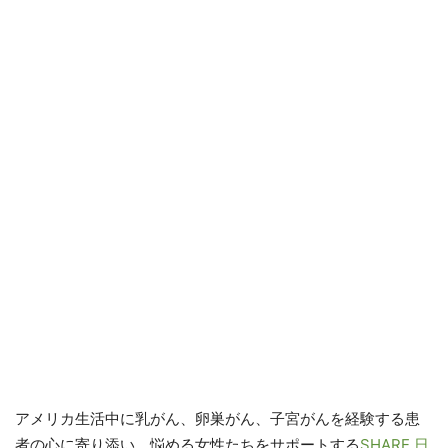
アメリカ生活中に乳がん、卵巣がん、
子宮がんを経験する患
者の心に寄り添い、悩める女性たちをサポートする
SHARE 日