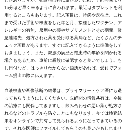
15分ほど早く来るように言われます。最近はタブレットを利
用するところもあります。記入項目は、持病や既往歴、これ
まで受けた手術や検査をした年と月、接種したワクチン、ア
レルギーの有無、服用中の薬やサプリメントとその期間、緊
急連絡先、処方された薬を受け取る薬局など、たくさんのチ
ェック項目があります。すぐに記入できるように準備をして
おきましょう。また、親族の病歴と罹患時の年齢を聞かれる
場合もあるため、事前に親族に確認すると良いでしょう。も
し日付など、はっきりわからない箇所があれば、受付でフォ
ーム提出の際に伝えます。
血液検査や画像診断の結果は、プライマリー・ケア医にも送
ってもらうようにしてください。医師間の情報共有は、今後
の治療にも関係してきますし、飲み合わせの悪い薬が処方さ
れるなどのトラブルを防ぐことにもなります。今では検査結
果をオンラインで共有して見られるようになってきているの
で、それを医師にファイルしてもらうのも良いかもしれませ