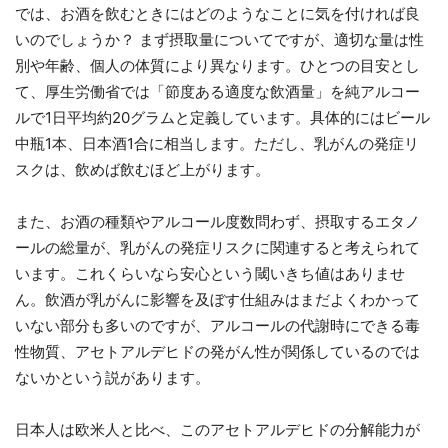
では、お酒を飲むときにはどのようなことに気を付ければ良
いのでしょうか？ まず摂取量についてですが、適切な量は性
別や年齢、個人の体質により異なります。ひとつの目安とし
て、厚生労働省では「節度ある適度な飲酒量」を純アルコー
ルで1日平均約20グラムと定義しています。具体的にはビール
中瓶1本、日本酒1合に相当します。ただし、乳がんの発症リ
スクは、飲めば飲むほど上がります。
また、お酒の種類やアルコール度数問わず、摂取するエタノ
ールの総量が、乳がんの発症リスクに関連すると考えられて
います。これくらいなら安心という閾いきち値はありませ
ん。飲酒が乳がんに影響を及ぼす仕組みはまだよくわかって
いない部分も多いのですが、アルコールの代謝時にできる毒
性物質、アセトアルデヒドの発がん性が関係しているのでは
ないかという説があります。
日本人は欧米人と比べ、このアセトアルデヒドの分解能力が