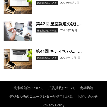
2025年4月7日
機械翻訳達人への道
第42回 皇室報道の訳に...
2025年2月1日
機械翻訳達人への道
第41回 キティちゃん、...
2024年12月1日
機械翻訳達人への道
北米報知社について
広告掲載について
定期購読
デジタル版のニュースレター配信申し込み
お問い合わせ
Privacy Policy