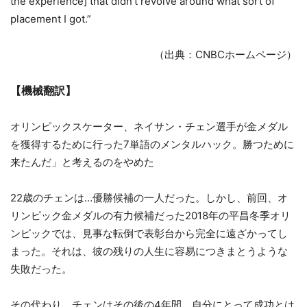
the experience] that didn’t revolve around what sort of
placement I got.”
（出典：CNBCホームページ）
【機械翻訳】
オリンピックスケーター、ネイサン・チェン選手が金メダル
を獲得するために行った7単語のメンタルハック。勝つために
来たんだ」と考えるのをやめた
22歳のチェンは…優勝候補の一人だった。しかし、前回、オ
リンピック金メダルの有力候補だった2018年の平昌冬季オリ
ンピックでは、見事な転倒で表彰台から完全に遠ざかってし
まった。それは、彼の残りの人生に容易につきまとうような
失敗だった。
その代わり、チェンはその後の4年間、自分にとって成功とは