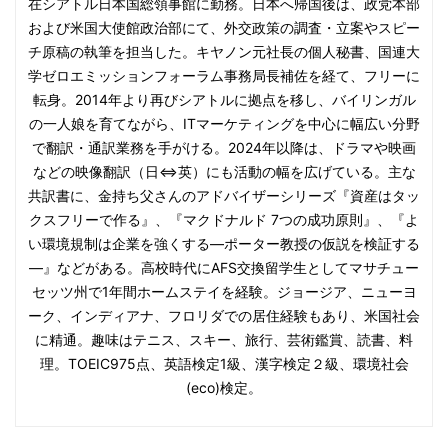
在シアトル日本国総領事館に勤務。日本へ帰国後は、政党本部
および米国大使館政治部にて、外交政策の調査・立案やスピー
チ原稿の執筆を担当した。キヤノン元社長の個人秘書、国連大
学ゼロエミッションフォーラム事務局長補佐を経て、フリーに
転身。2014年より再びシアトルに拠点を移し、バイリンガル
の一人娘を育てながら、ITマーケティングを中心に幅広い分野
で翻訳・通訳業務を手がける。2024年以降は、ドラマや映画
などの映像翻訳（日⇔英）にも活動の幅を広げている。主な
共訳書に、金持ち父さんのアドバイザーシリーズ『資産はタッ
クスフリーで作る』、『マクドナルド 7つの成功原則』、『よ
い環境規制は企業を強くする―ポーター教授の仮説を検証する
―』などがある。高校時代にAFS交換留学生としてマサチュー
セッツ州で1年間ホームステイを経験。ジョージア、ニューヨ
ーク、インディアナ、フロリダでの居住経験もあり、米国社会
に精通。趣味はテニス、スキー、旅行、芸術鑑賞、読書、料
理。TOEIC975点、英語検定1級、漢字検定２級、環境社会
(eco)検定。