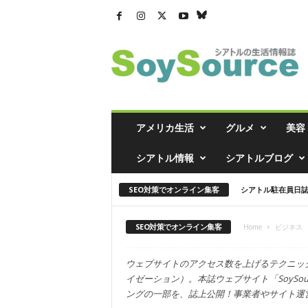
シ
ア
ト
ル
の
生
活
アメリカ生活
グルメ
美容
情
報
シアトル情報
シアトルブログ
誌
「
SEO対策でオンライン集客
シアトル駐在員日
ソ
イ
ソ
SEO対策でオンライン集客
Home
ビジネス
ー
ス
ウェブサイトのアクセス数を上げるテクニッ
」
イゼーション）。本誌ウェブサイト「SoySour
ングの一部を、誌上公開！事業者やサイト運