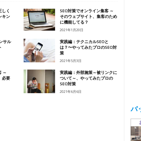
正しく
SEO対策でオンライン集客 ～
ンキン
そのウェブサイト、集客のため
に機能してる？
2021年1月20日
ンサル
実践編：テクニカルSEOと
ト
は？〜やってみたプロのSEO対
策
2021年5月3日
 ～
実践編：外部施策～被リンクに
、必要
ついて～、やってみたプロの
SEO対策
2021年6月6日
バ