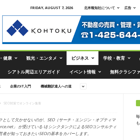
FRIDAY, AUGUST 7, 2026
北米報知社について
広告
・健康
観光・エンタメ
ビジネス
学校・教育
シアトル周辺エリアガイド
イベント情報
無料クラシフ
誌
企業のIT入門
機械翻訳達人への道
SEO対策でオンライン集客
毎
クとして欠かせないのが、SEO（サーチ・エンジン・オプティマ
も
ce.net」 が受けている UJ シンクタンクによるSEOコンサルティ
営者が知っておきたいSEOの基本をカバーします。