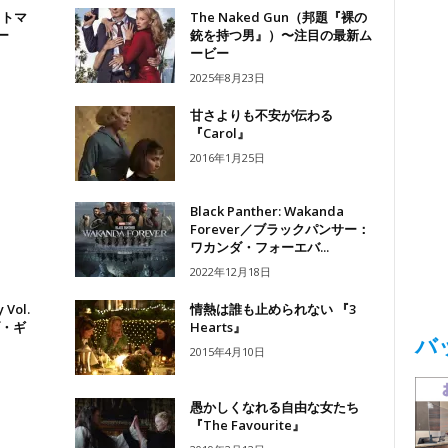
ットマ
The Naked Gun（邦題『裸の
ー
銃を持つ男』）〜注目の最新ム
ービー
2025年8月23日
甘さよりも不安が伝わる
『Carol』
2016年1月25日
Black Panther: Wakanda
Forever／ブラックパンサー：
ワカンダ・フォーエバ...
2022年12月18日
 Vol.
情熱は誰も止められない 『3
ブ・ギ
Hearts』
バ
2015年4月10日
愚かしくなれる自由な女たち
『The Favourite』