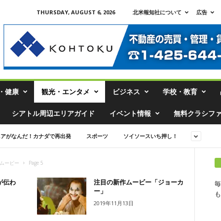
THURSDAY, AUGUST 6, 2026
北米報知社について
広告
・健康
観光・エンタメ
ビジネス
学校・教育
シアトル周辺エリアガイド
イベント情報
無料クラシフ
ニアがなんだ！カナダで再出発
スポーツ
ソイソースいち押し！
ムービー
Page 5
が伝わ
注目の新作ムービー「ジョーカ
毎
ー」
も
2019年11月13日