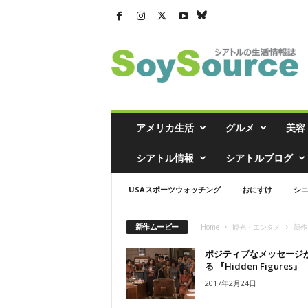
シ
ア
ト
ル
の
生
活
アメリカ生活
グルメ
美容
情
報
シアトル情報
シアトルブログ
誌
「
USAスポーツウォッチング
おにすけ
シ
ソ
イ
ソ
新作ムービー
Home
観光・エンタメ
新作
ー
ス
ポジティブなメッセージ
」
る 『Hidden Figures』
2017年2月24日