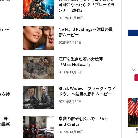
可能になったら？『ブレードラ
ンナー 2049』
2017年11月10日
NG」〜
No Hard Feelings〜注目の最
新ムービー
2023年7月24日
江戸を生きた若い女絵師
『Miss Hokusai』
2016年10月25日
Black Widow「ブラック・ウィ
さを持
ドウ」 〜注目の新作ムービー
2021年8月24日
題「野
常識の帽子を脱いで…『Art
の最新
and Craft』
2015年10月10日