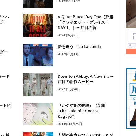
2019年2月12日
・ザ・ハ
A Quiet Place: Day One（邦題
ビー
「クワイエット・プレイス：
DAY 1」）〜注目の新...
2024年8月3日
夢を追う 『La La Land』
ーダー
2017年2月13日
ォード
Downton Abbey: A New Era〜
注目の新作ムービー
2022年6月20日
ズートピ
『かぐや姫の物語』（英題
“The Tale of Princess
Kaguya”）
2014年10月25日
ル』親
人間が生命をつくり出すことが