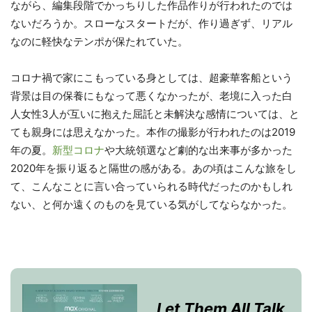
ながら、編集段階でかっちりした作品作りが行われたのでは
ないだろうか。スローなスタートだが、作り過ぎず、リアル
なのに軽快なテンポが保たれていた。
コロナ禍で家にこもっている身としては、超豪華客船という
背景は目の保養にもなって悪くなかったが、老境に入った白
人女性3人が互いに抱えた屈託と未解決な感情については、と
ても親身には思えなかった。本作の撮影が行われたのは2019
年の夏。
新型コロナ
や大統領選など劇的な出来事が多かった
2020年を振り返ると隔世の感がある。あの頃はこんな旅をし
て、こんなことに言い合っていられる時代だったのかもしれ
ない、と何か遠くのものを見ている気がしてならなかった。
Let Them All Talk