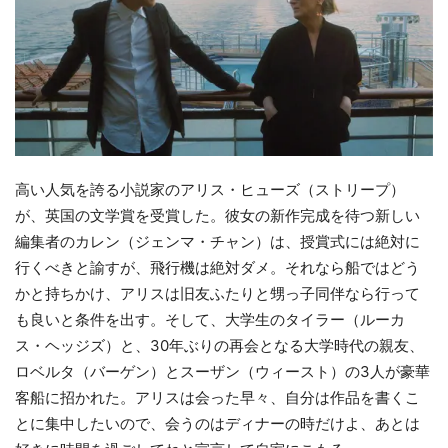
高い人気を誇る小説家のアリス・ヒューズ（ストリープ）
が、英国の文学賞を受賞した。彼女の新作完成を待つ新しい
編集者のカレン（ジェンマ・チャン）は、授賞式には絶対に
行くべきと諭すが、飛行機は絶対ダメ。それなら船ではどう
かと持ちかけ、アリスは旧友ふたりと甥っ子同伴なら行って
も良いと条件を出す。そして、大学生のタイラー（ルーカ
ス・ヘッジズ）と、30年ぶりの再会となる大学時代の親友、
ロベルタ（バーゲン）とスーザン（ウィースト）の3人が豪華
客船に招かれた。アリスは会った早々、自分は作品を書くこ
とに集中したいので、会うのはディナーの時だけよ、あとは