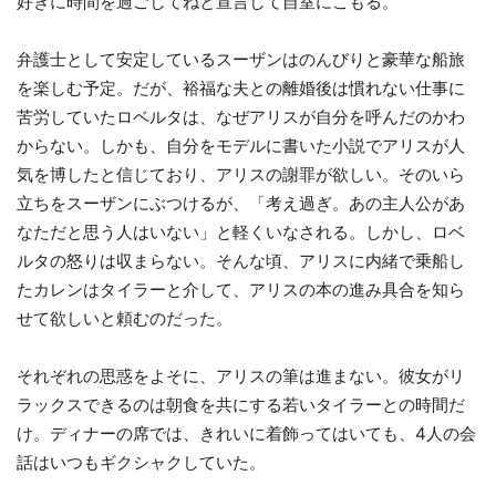
好きに時間を過ごしてねと宣言して自室にこもる。
弁護士として安定しているスーザンはのんびりと豪華な船旅
を楽しむ予定。だが、裕福な夫との離婚後は慣れない仕事に
苦労していたロベルタは、なぜアリスが自分を呼んだのかわ
からない。しかも、自分をモデルに書いた小説でアリスが人
気を博したと信じており、アリスの謝罪が欲しい。そのいら
立ちをスーザンにぶつけるが、「考え過ぎ。あの主人公があ
なただと思う人はいない」と軽くいなされる。しかし、ロベ
ルタの怒りは収まらない。そんな頃、アリスに内緒で乗船し
たカレンはタイラーと介して、アリスの本の進み具合を知ら
せて欲しいと頼むのだった。
それぞれの思惑をよそに、アリスの筆は進まない。彼女がリ
ラックスできるのは朝食を共にする若いタイラーとの時間だ
け。ディナーの席では、きれいに着飾ってはいても、4人の会
話はいつもギクシャクしていた。