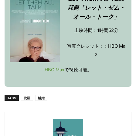
邦題「レット・ゼム・
オール・トーク」
上映時間：1時間52分
写真クレジット：：HBO Ma
x
HBO Max
で視聴可能。
TAGS
映画
離婚