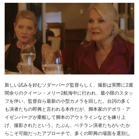
新しい試みを好むソダーバーグ監督らしく、撮影は実際に2週
間余りのクイーン・メリー2航海中に行われ、最小限のスタッ
フを伴い、監督自ら最新の小型カメラを回した。台詞の多く
も演者たちの即興と言われる本作だが、脚本家のデボラ・ア
イゼンバーグが乗船して脚本のアウトラインなどを練り上
げ、撮影されたという。たぶん、ベテラン演者たちがいたか
らこそ可能だったアプローチで、多くの即興の場面を選別し