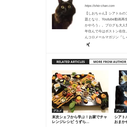
https://shio-chan.com
【しおちゃん】シアトルの
題となり、Youtube動
かやろう」。ブログも大人
年住んで今はボストン在住。
んコロメールマガジン『し
RELATED ARTICLES
MORE FROM AUTHOR
グルメ
グルメ
末次シェフから学ぶ！お家でチャ
シアト
レンジレシピ うずら...
おまかせ