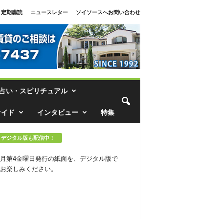
定期購読
ニュースレター
ソイソースへお問い合わせ
占い・スピリチュアル
ァイド
インタビュー
特集
デジタル版も配信中！
月第4金曜日発行の紙面を、デジタル版で
お楽しみください。