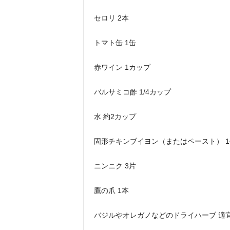
セロリ 2本
トマト缶 1缶
赤ワイン 1カップ
バルサミコ酢 1/4カップ
水 約2カップ
固形チキンブイヨン（またはペースト） 1
ニンニク 3片
鷹の爪 1本
バジルやオレガノなどのドライハーブ 適