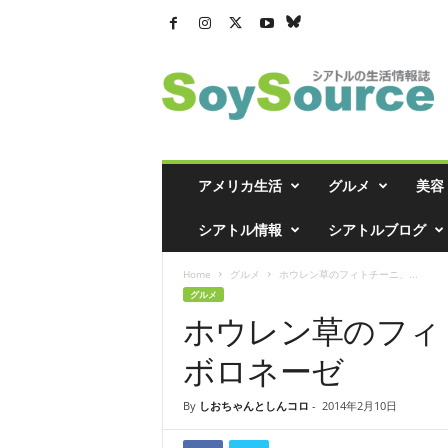
シ
ア
ト
ル
の
生
活
アメリカ生活
グルメ
美容
情
報
シアトル情報
シアトルブログ
誌
「
Home
グルメ
ホウレン草のフィトチーニ、...
ソ
グルメ
イ
ホウレン草のフィ
ソ
ー
ボロネーゼ
ス
」
By
しおちゃんとしんコロ
-
2014年2月10日