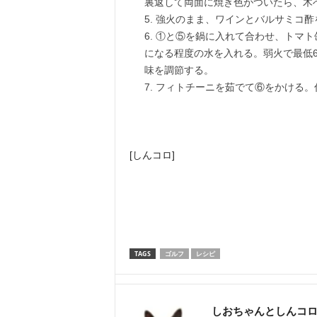
裏返して両面に焼き色がついたら、木
強火のまま、ワインとバルサミコ酢を
①と⑤を鍋に入れて合わせ、トマト
になる程度の水を入れる。弱火で最低
味を調節する。
フィトチーニを茹でて⑥をかける。
[しんコロ]
TAGS
ゴルフ
レシピ
しおちゃんとしんコ