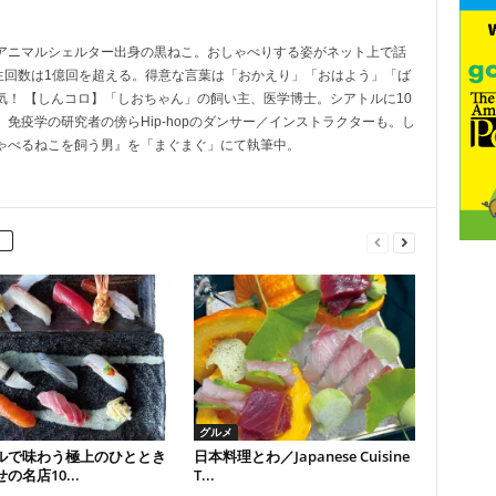
アニマルシェルター出身の黒ねこ。おしゃべりする姿がネット上で話
画再生回数は1億回を超える。得意な言葉は「おかえり」「おはよう」「ば
気！ 【しんコロ】「しおちゃん」の飼い主、医学博士。シアトルに10
免疫学の研究者の傍らHip-hopのダンサー／インストラクターも。し
ゃべるねこを飼う男』を「まぐまぐ」にて執筆中。
グルメ
ルで味わう極上のひととき
日本料理とわ／Japanese Cuisine
の名店10...
T...