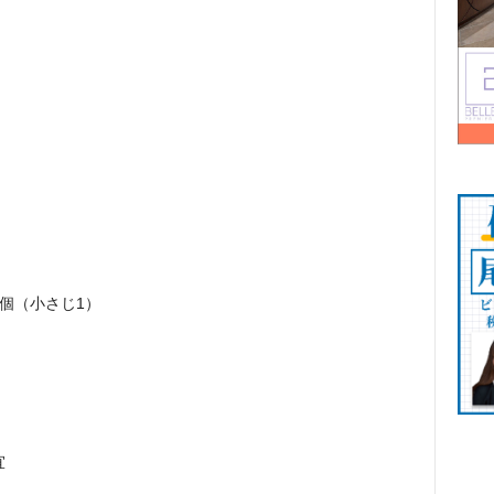
個（小さじ1）
宜