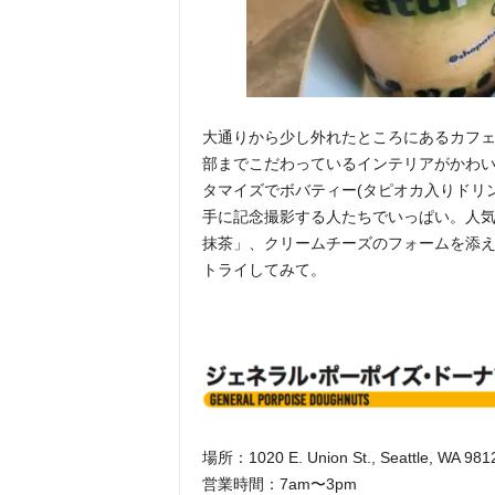
大通りから少し外れたところにあるカフ
部までこだわっているインテリアがかわ
タマイズでボバティー(タピオカ入りドリ
手に記念撮影する人たちでいっぱい。人
抹茶」、クリームチーズのフォームを添
トライしてみて。
場所：1020 E. Union St., Seattle, WA 981
営業時間：7am〜3pm