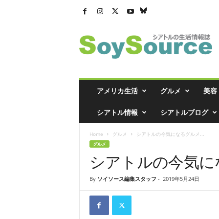
シ
ア
ト
ル
の
生
活
アメリカ生活
グルメ
美容
情
報
シアトル情報
シアトルブログ
誌
「
Home
グルメ
シアトルの今気になるグルメ...
ソ
グルメ
イ
シアトルの今気に
ソ
ー
ス
By
ソイソース編集スタッフ
-
2019年5月24日
」