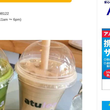
98122
1am 〜 6pm)