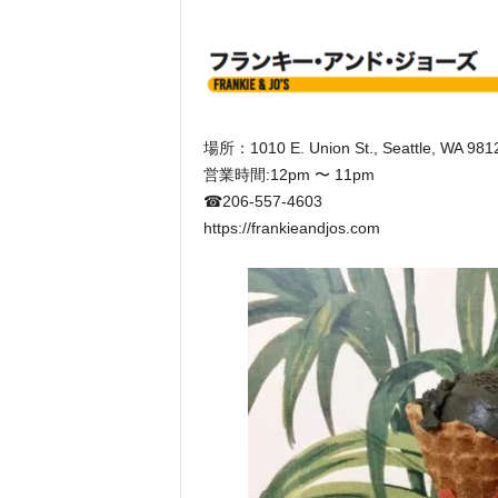
場所：1010 E. Union St., Seattle, WA 981
営業時間:12pm 〜 11pm
☎︎206-557-4603
https://frankieandjos.com