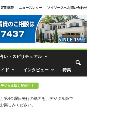
定期購読
ニュースレター
ソイソースへお問い合わせ
占い・スピリチュアル
ァイド
インタビュー
特集
デジタル版も配信中！
月第4金曜日発行の紙面を、デジタル版で
お楽しみください。