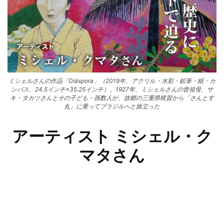
ミシェルさんの作品「Diáspora」（2019年、アクリル・水彩・鉛筆・紙・カ
ンバス、24.5インチ×35.25インチ）。1927年、ミシェルさんの曾祖母、サ
キ・タカツさんとその子ども・孫数人が、故郷の三重県梶賀から「さんとす
丸」に乗ってブラジルへと旅立った
アーティスト ミシェル・ク
マタさん