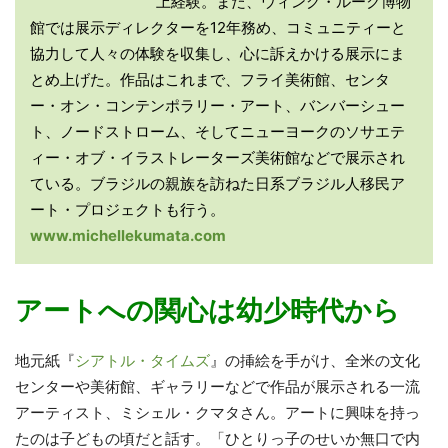
上経験。また、ウィング・ルーク博物
館では展示ディレクターを12年務め、コミュニティーと
協力して人々の体験を収集し、心に訴えかける展示にま
とめ上げた。作品はこれまで、フライ美術館、センタ
ー・オン・コンテンポラリー・アート、バンバーシュー
ト、ノードストローム、そしてニューヨークのソサエテ
ィー・オブ・イラストレーターズ美術館などで展示され
ている。ブラジルの親族を訪ねた日系ブラジル人移民ア
ート・プロジェクトも行う。
www.michellekumata.com
アートへの関心は幼少時代から
地元紙『
シアトル・タイムズ
』の挿絵を手がけ、全米の文化
センターや美術館、ギャラリーなどで作品が展示される一流
アーティスト、ミシェル・クマタさん。アートに興味を持っ
たのは子どもの頃だと話す。「ひとりっ子のせいか無口で内