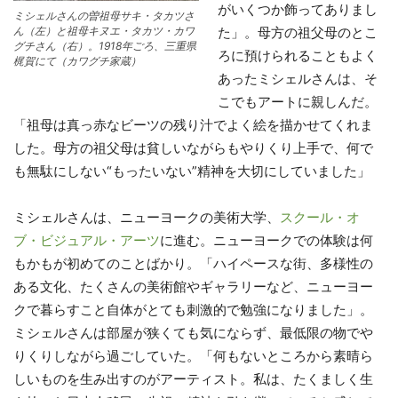
がいくつか飾ってありまし
ミシェルさんの曽祖母サキ・タカツさ
ん（左）と祖母キヌエ・タカツ・カワ
た」。母方の祖父母のとこ
グチさん（右）。1918年ごろ、三重県
ろに預けられることもよく
梶賀にて（カワグチ家蔵）
あったミシェルさんは、そ
こでもアートに親しんだ。
「祖母は真っ赤なビーツの残り汁でよく絵を描かせてくれま
した。母方の祖父母は貧しいながらもやりくり上手で、何で
も無駄にしない“もったいない”精神を大切にしていました」
ミシェルさんは、ニューヨークの美術大学、
スクール・オ
ブ・ビジュアル・アーツ
に進む。ニューヨークでの体験は何
もかもが初めてのことばかり。「ハイペースな街、多様性の
ある文化、たくさんの美術館やギャラリーなど、ニューヨー
クで暮らすこと自体がとても刺激的で勉強になりました」。
ミシェルさんは部屋が狭くても気にならず、最低限の物でや
りくりしながら過ごしていた。「何もないところから素晴ら
しいものを生み出すのがアーティスト。私は、たくましく生