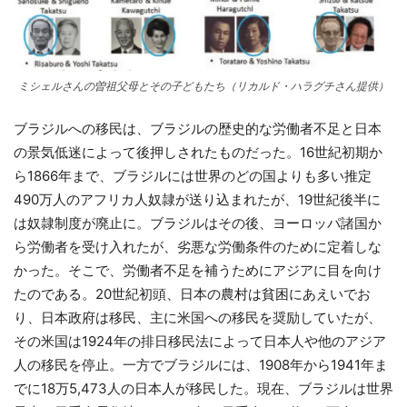
ミシェルさんの曽祖父母とその子どもたち（リカルド・ハラグチさん提供）
ブラジルへの移民は、ブラジルの歴史的な労働者不足と日本
の景気低迷によって後押しされたものだった。16世紀初期か
ら1866年まで、ブラジルには世界のどの国よりも多い推定
490万人のアフリカ人奴隷が送り込まれたが、19世紀後半に
は奴隷制度が廃止に。ブラジルはその後、ヨーロッパ諸国か
ら労働者を受け入れたが、劣悪な労働条件のために定着しな
かった。そこで、労働者不足を補うためにアジアに目を向け
たのである。20世紀初頭、日本の農村は貧困にあえいでお
り、日本政府は移民、主に米国への移民を奨励していたが、
その米国は1924年の排日移民法によって日本人や他のアジア
人の移民を停止。一方でブラジルには、1908年から1941年ま
でに18万5,473人の日本人が移民した。現在、ブラジルは世界