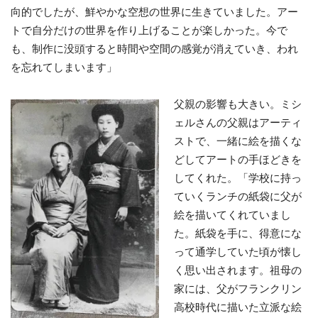
向的でしたが、鮮やかな空想の世界に生きていました。アー
トで自分だけの世界を作り上げることが楽しかった。今で
も、制作に没頭すると時間や空間の感覚が消えていき、われ
を忘れてしまいます」
父親の影響も大きい。ミシ
ェルさんの父親はアーティ
ストで、一緒に絵を描くな
どしてアートの手ほどきを
してくれた。「学校に持っ
ていくランチの紙袋に父が
絵を描いてくれていまし
た。紙袋を手に、得意にな
って通学していた頃が懐し
く思い出されます。祖母の
家には、父がフランクリン
高校時代に描いた立派な絵