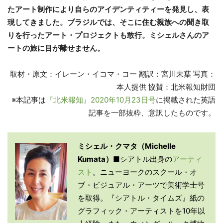
たアート制作により自らのアイデンティティーを発見し、表
現してきました。ブラジルでは、そこに住む親族への聞き取
りを行ったアート・プロジェクトも敢行。ミシェルさんのア
ートの旅に目が離せません。
取材・原文：イレーン・イコマ・コー 翻訳：宮川未葉 写真：
本人提供 協賛：北米報知財団
※本記事は
『北米報知』2020年10月23日号
に掲載された英語
記事を一部抜粋、意訳したものです。
ミシェル・クマタ（Michelle
Kumata）
■シアトル出身の
アーティ
スト
。ニューヨークのスクール・オ
ブ・ビジュアル・アーツで美術学士号
を取得。『シアトル・タイムズ』紙の
グラフィック・アーティストを10年以