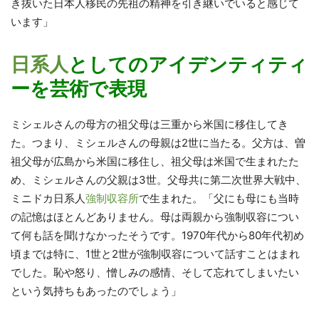
き抜いた日本人移民の先祖の精神を引き継いでいると感じて
います」
日系人
としてのアイデンティティ
ーを
芸術で表現
ミシェルさんの母方の祖父母は三重から米国に移住してき
た。つまり、ミシェルさんの母親は2世に当たる。父方は、曽
祖父母が広島から米国に移住し、祖父母は米国で生まれたた
め、ミシェルさんの父親は3世。父母共に第二次世界大戦中、
ミニドカ日系人
強制収容所
で生まれた。「父にも母にも当時
の記憶はほとんどありません。母は両親から強制収容につい
て何も話を聞けなかったそうです。1970年代から80年代初め
頃までは特に、1世と2世が強制収容について話すことはまれ
でした。恥や怒り、憎しみの感情、そして忘れてしまいたい
という気持ちもあったのでしょう」