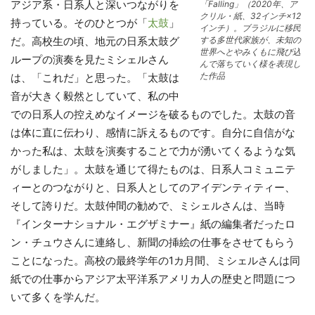
アジア系・日系人と深いつながりを
「Falling」（2020年、ア
クリル・紙、32インチ×12
持っている。そのひとつが「
太鼓
」
インチ）。ブラジルに移民
する多世代家族が、未知の
だ。高校生の頃、地元の日系太鼓グ
世界へとやみくもに飛び込
ループの演奏を見たミシェルさん
んで落ちていく様を表現し
た作品
は、「これだ」と思った。「太鼓は
音が大きく毅然としていて、私の中
での日系人の控えめなイメージを破るものでした。太鼓の音
は体に直に伝わり、感情に訴えるものです。自分に自信がな
かった私は、太鼓を演奏することで力が湧いてくるような気
がしました」。太鼓を通じて得たものは、日系人コミュニテ
ィーとのつながりと、日系人としてのアイデンティティー、
そして誇りだ。太鼓仲間の勧めで、ミシェルさんは、当時
『インターナショナル・エグザミナー』紙の編集者だったロ
ン・チュウさんに連絡し、新聞の挿絵の仕事をさせてもらう
ことになった。高校の最終学年の1カ月間、ミシェルさんは同
紙での仕事からアジア太平洋系アメリカ人の歴史と問題につ
いて多くを学んだ。