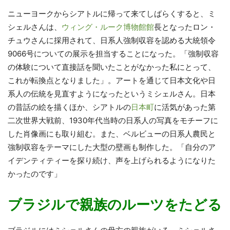
ニューヨークからシアトルに帰って来てしばらくすると、ミ
シェルさんは、
ウィング・ルーク博物館館
長となったロン・
チュウさんに採用されて、日系人強制収容を認める大統領令
9066号についての展示を担当することになった。「強制収容
の体験について直接話を聞いたことがなかった私にとって、
これが転換点となりました」。アートを通じて日本文化や日
系人の伝統を見直すようになったというミシェルさん。日本
の昔話の絵を描くほか、シアトルの
日本町
に活気があった第
二次世界大戦前、1930年代当時の日系人の写真をモチーフに
した肖像画にも取り組む。また、ベルビューの日系人農民と
強制収容をテーマにした大型の壁画も制作した。「自分のア
イデンティティーを探り続け、声を上げられるようになりた
かったのです」
ブラジルで親族のルーツをたどる