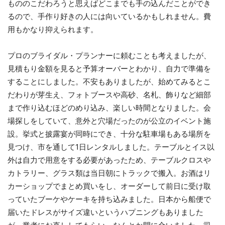
ものの
こだわろうと思えばどこまでも手の込んだことができ
るので、手作り好きの人には向いているかもしれません。費
用もかなり抑えられます。
プロのブライダル・プランナーに頼むことも考えましたが、
見積もり金額を見ると予算オーバーとわかり、自力で準備を
することにしました。不安もありましたが、始めてみるとこ
だわりが芽生え、フォトブースや高砂、名札、飾りなど細部
まで作り込むほどのめり込み、楽しい時間となりました。会
場探しをしていて、意外と穴場だったのが公立のイベント施
設。挙式と披露宴が同時にでき、十分な駐車場もある場所を
見つけ、市を通して1日レンタルしました。テーブルとイス以
外は自力で用意をする必要があったため、テーブルクロスや
カトラリー、グラス類は当日朝にトラックで搬入。お酒はリ
カーショップでまとめ買いをし、オーダーして前日に受け取
っていたブーケやケーキを持ち込みました。日本から船便で
届いたドレスがサイズ違いというハプニングもありました