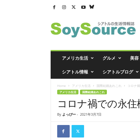
シ
ア
ト
ル
の
生
活
アメリカ生活
グルメ
美容
情
報
シアトル情報
シアトルブログ
誌
「
Home
アメリカ生活
国際結婚あれこれ
コロナ禍
ソ
アメリカ生活
国際結婚あれこれ
イ
コロナ禍での永住権
ソ
ー
ス
By
よっぴー
-
2021年3月7日
」