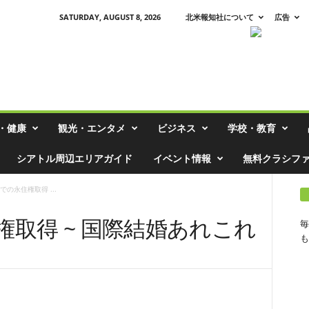
SATURDAY, AUGUST 8, 2026
北米報知社について
広告
・健康
観光・エンタメ
ビジネス
学校・教育
シアトル周辺エリアガイド
イベント情報
無料クラシフ
での永住権取得 ...
取得 ~ 国際結婚あれこれ
毎
も