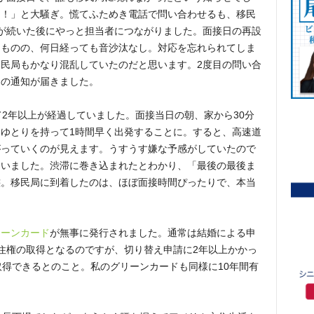
ょ！」と大騒ぎ。慌てふためき電話で問い合わせるも、移民
が続いた後にやっと担当者につながりました。面接日の再設
たものの、何日経っても音沙汰なし。対応を忘れられてしま
民局もかなり混乱していたのだと思います。2度目の問い合
日の通知が届きました。
て2年以上が経過していました。面接当日の朝、家から30分
ゆとりを持って1時間早く出発することに。すると、高速道
がっていくのが見えます。うすうす嫌な予感がしていたので
ていました。渋滞に巻き込まれたとわかり、「最後の最後ま
態。移民局に到着したのは、ほぼ面接時間ぴったりで、本当
リーンカード
が無事に発行されました。通常は結婚による申
住権の取得となるのですが、切り替え申請に2年以上かかっ
取得できるとのこと。私のグリーンカードも同様に10年間有