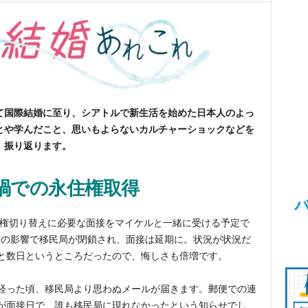
て国際結婚に至り、シアトルで新生活を始めた日本人のよっ
とや学んだこと、思いもよらないカルチャーショックなどを
振り返ります。
禍での永住権取得
永住権切り替えに必要な面接をマイケルと一緒に受ける予定で
症の影響で移民局が閉鎖され、面接は延期に。状況が状況だ
と数日というところだったので、悔しさも倍増です。
経った頃、移民局より思わぬメールが届きます。郵便での連
が面接日で、誰も移民局に現れなかったという知らせでし