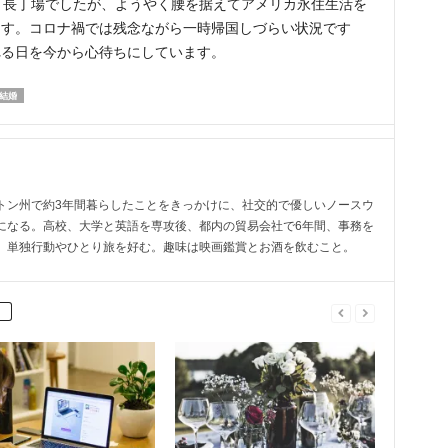
と長丁場でしたが、ようやく腰を据えてアメリカ永住生活を
ます。コロナ禍では残念ながら一時帰国しづらい状況です
れる日を今から心待ちにしています。
結婚
トン州で約3年間暮らしたことをきっかけに、社交的で優しいノースウ
になる。高校、大学と英語を専攻後、都内の貿易会社で6年間、事務を
、単独行動やひとり旅を好む。趣味は映画鑑賞とお酒を飲むこと。