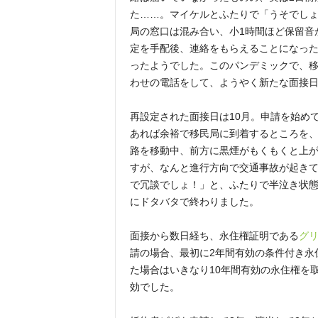
た……。マイケルとふたりで「うそでし
局の窓口は混み合い、小1時間ほど保留音
定を手配後、連絡をもらえることになっ
ったようでした。このパンデミックで、移
わせの電話をして、ようやく新たな面接
再設定された面接日は10月。申請を始め
あれば余裕で移民局に到着するところを、
路を移動中、前方に黒煙がもくもくと上
すが、なんと進行方向で交通事故が起き
で冗談でしょ！」と、ふたりで半泣き状
にドタバタで終わりました。
面接から数日経ち、永住権証明である
グ
請の場合、最初に2年間有効の条件付き永
た場合はいきなり10年間有効の永住権を
効でした。