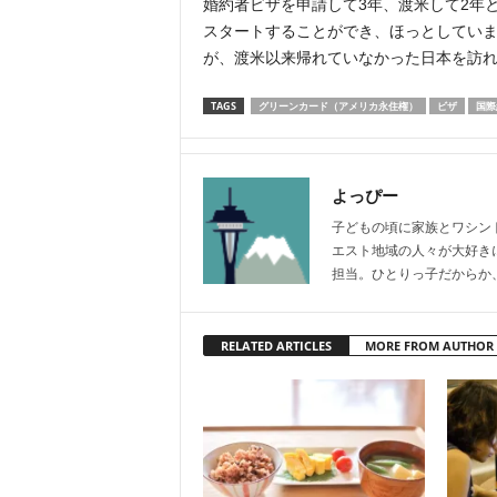
婚約者ビザを申請して3年、渡米して2年
スタートすることができ、ほっとしてい
が、渡米以来帰れていなかった日本を訪
TAGS
グリーンカード（アメリカ永住権）
ビザ
国際
よっぴー
子どもの頃に家族とワシン
エスト地域の人々が大好き
担当。ひとりっ子だからか
RELATED ARTICLES
MORE FROM AUTHOR