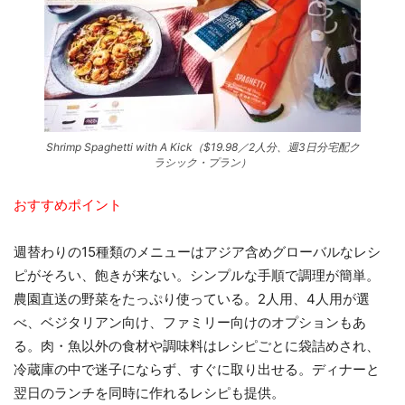
Shrimp Spaghetti with A Kick（$19.98／2人分、週3日分宅配ク
ラシック・プラン）
おすすめポイント
週替わりの15種類のメニューはアジア含めグローバルなレシ
ピがそろい、飽きが来ない。シンプルな手順で調理が簡単。
農園直送の野菜をたっぷり使っている。2人用、4人用が選
べ、ベジタリアン向け、ファミリー向けのオプションもあ
る。肉・魚以外の食材や調味料はレシピごとに袋詰めされ、
冷蔵庫の中で迷子にならず、すぐに取り出せる。ディナーと
翌日のランチを同時に作れるレシピも提供。