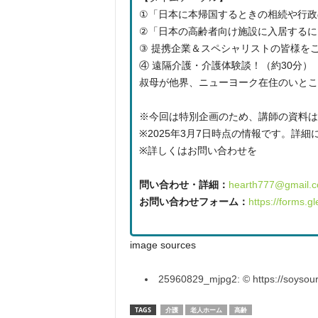
①「日本に本帰国するときの相続や行政
②「日本の高齢者向け施設に入居するに
③ 提携企業＆スペシャリストの皆様をご
④ 遠隔介護・介護体験談！（約30分）
叔母が他界、ニューヨーク在住のいとこ
※今回は特別企画のため、講師の資料は
※2025年3月7日時点の情報です。詳
※詳しくはお問い合わせを
問い合わせ・詳細：
hearth777@gmail.
お問い合わせフォーム：
https://forms
image sources
25960829_mjpg2: © https://soysour
TAGS
介護
老人ホーム
高齢