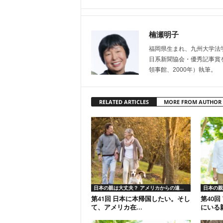
楠瀬明子
福岡県生まれ、九州大学法学
日系新聞協会・優秀記事賞
領事館、2000年）執筆。
RELATED ARTICLES
MORE FROM AUTHOR
日本の親は大丈夫？ アメリカからの遠隔介護
第41回 日本に本帰国したい。そし
第40
て、アメリカ在...
にいる親