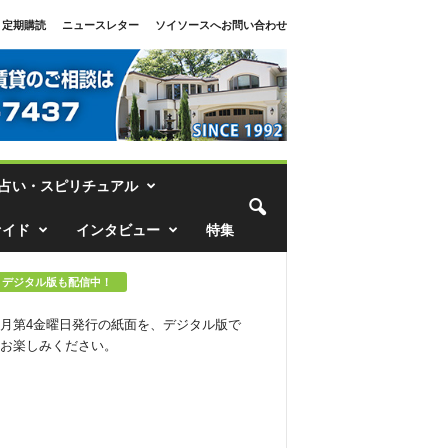
定期購読
ニュースレター
ソイソースへお問い合わせ
占い・スピリチュアル
ァイド
インタビュー
特集
デジタル版も配信中！
月第4金曜日発行の紙面を、デジタル版で
お楽しみください。