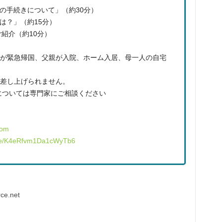
の手続きについて」（約30分）
は？」（約15分）
紹介（約10分）
が緊急帰国、父親が入院、ホーム入居、母一人の自宅
差し上げられません。
細については専門家にご相談ください
com
.gle/K4eRfvm1Da1cWyTb6
ce.net