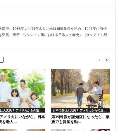
部卒。1988年より11年余り北米報知編集長を務め、1993年に海外
を受賞。冊子「ワシントン州における日系人の歴史」（在シアトル総
日本の親は大丈夫？ アメリカからの遠隔介護
日本の親は大丈夫？ アメリカからの遠隔介護
回 アメリカにいながら、日本
第39回 親が認知症になったら、家
を老人...
族でも資産を動...