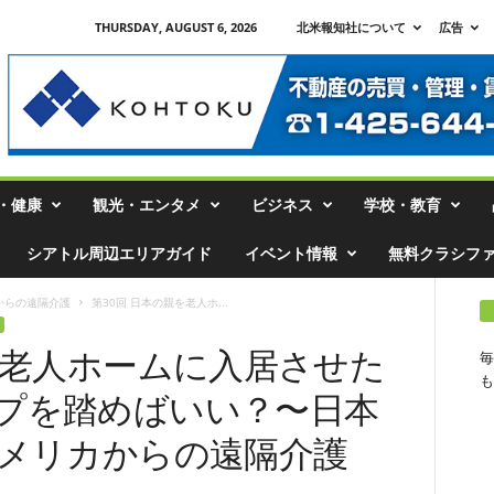
THURSDAY, AUGUST 6, 2026
北米報知社について
広告
・健康
観光・エンタメ
ビジネス
学校・教育
シアトル周辺エリアガイド
イベント情報
無料クラシフ
からの遠隔介護
第30回 日本の親を老人ホ...
を老人ホームに入居させた
毎
も
プを踏めばいい？〜日本
アメリカからの遠隔介護