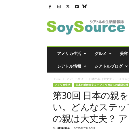
シ
ア
ト
ル
の
生
活
アメリカ生活
グルメ
美容
情
報
シアトル情報
シアトルブログ
誌
「
Home
アメリカ生活
日本の親は大丈夫？ アメリカ
ソ
アメリカ生活
日本の親は大丈夫？ アメリカからの遠隔介護
イ
第30回 日本の親
ソ
ー
い。どんなステッ
ス
」
の親は大丈夫？ 
By
楠瀬明子
-
2025年7月10日