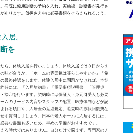
す。病院に健康診断の予約を入れ、実施後、診断書が発行さ
とがあります。仮押さえ中に必要書類をそろえられるよう、
験入居。
判断を
えたら、体験入居を行いましょう。体験入居では３日から１
事の味が合うか」「ホームの雰囲気は暮らしやすいか」「希
どの最終確認をします。体験入居中に問題がなければ、本契
契約時には、「入居契約書」「重要事項説明書」「管理規
約・捺印を行います。契約時には保証人・身元引受人も必要
ホームのサービス内容やスタッフの配置、医療体制などが記
含まれる項目や、入居金の返還規定、退去時の原状回復費な
慮せず質問しましょう。日本の老人ホームに入居するには、
に必要な書類も多いため、早めの準備がおすすめです。
抱える時代ではありません。自分だけで悩まず、専門家のチ