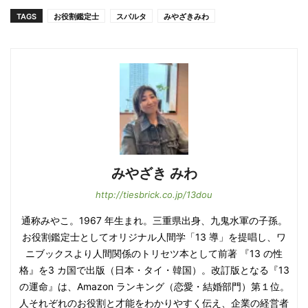
TAGS
お役割鑑定士
スパルタ
みやざきみわ
みやざき みわ
http://tiesbrick.co.jp/13dou
通称みやこ。1967 年生まれ。三重県出身、九鬼水軍の子孫。
お役割鑑定士としてオリジナル人間学「13 導」を提唱し、ワ
ニブックスより人間関係のトリセツ本として前著 『13 の性
格』を3 カ国で出版（日本・タイ・韓国）。改訂版となる『13
の運命』は、Amazon ランキング（恋愛・結婚部門）第１位。
人それぞれのお役割と才能をわかりやすく伝え、企業の経営者