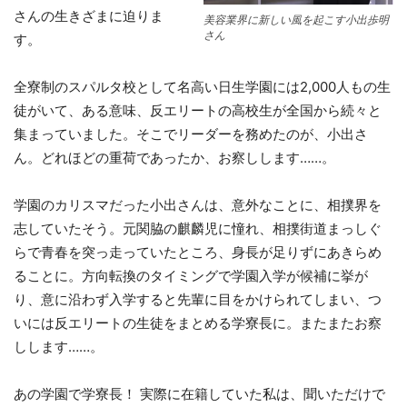
さんの生きざまに迫りま
美容業界に新しい風を起こす小出歩明
さん
す。
全寮制のスパルタ校として名高い日生学園には2,000人もの生
徒がいて、ある意味、反エリートの高校生が全国から続々と
集まっていました。そこでリーダーを務めたのが、小出さ
ん。どれほどの重荷であったか、お察しします……。
学園のカリスマだった小出さんは、意外なことに、相撲界を
志していたそう。元関脇の麒麟児に憧れ、相撲街道まっしぐ
らで青春を突っ走っていたところ、身長が足りずにあきらめ
ることに。方向転換のタイミングで学園入学が候補に挙が
り、意に沿わず入学すると先輩に目をかけられてしまい、つ
いには反エリートの生徒をまとめる学寮長に。またまたお察
しします……。
あの学園で学寮長！ 実際に在籍していた私は、聞いただけで