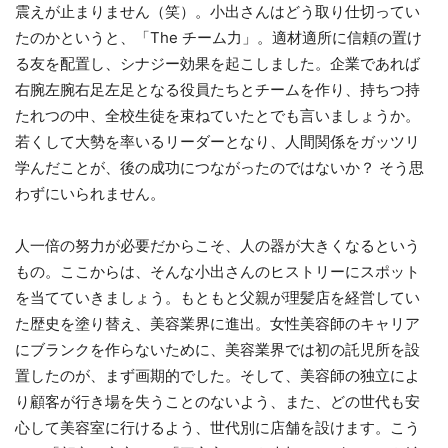
震えが止まりません（笑）。小出さんはどう取り仕切ってい
たのかというと、「The チーム力」。適材適所に信頼の置け
る友を配置し、シナジー効果を起こしました。企業であれば
右腕左腕右足左足となる役員たちとチームを作り、持ちつ持
たれつの中、全校生徒を束ねていたとでも言いましょうか。
若くして大勢を率いるリーダーとなり、人間関係をガッツリ
学んだことが、後の成功につながったのではないか？ そう思
わずにいられません。
人一倍の努力が必要だからこそ、人の器が大きくなるという
もの。ここからは、そんな小出さんのヒストリーにスポット
を当てていきましょう。もともと父親が理髪店を経営してい
た歴史を塗り替え、美容業界に進出。女性美容師のキャリア
にブランクを作らないために、美容業界では初の託児所を設
置したのが、まず画期的でした。そして、美容師の独立によ
り顧客が行き場を失うことのないよう、また、どの世代も安
心して美容室に行けるよう、世代別に店舗を設けます。こう