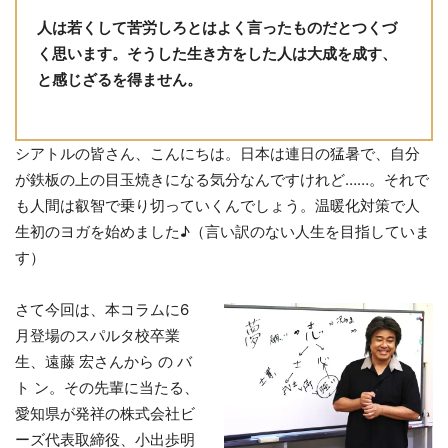
人は若くして苦労しろとはよく言ったものだとつくづ
く思います。そうした生き方をした人は大成を成す、
と感じざるを得ません。
シアトルの皆さん、こんにちは。日本は連日の猛暑で、自分
が鉄板の上の目玉焼きになる気分なんですけれど……。それで
も人間は叡智で乗り切っていくんでしょう。温暖化対策で人
生初のヨガを始めました♪（言い訳のない人生を目指していま
す）
さて今回は、本コラムに6
月登場のスパルタ校卒業
生、遠藤 宏さんから の バ
ト ン。その先輩に当たる、
愛知県が発祥の株式会社ビ
ーズ代表取締役、小出歩明