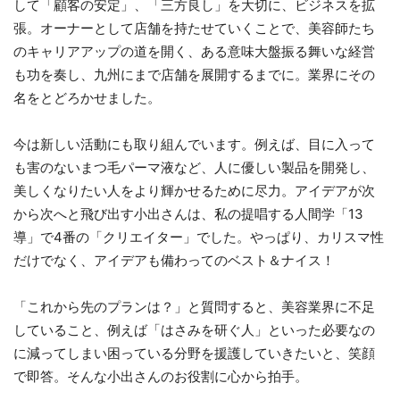
して「顧客の安定」、「三方良し」を大切に、ビジネスを拡
張。オーナーとして店舗を持たせていくことで、美容師たち
のキャリアアップの道を開く、ある意味大盤振る舞いな経営
も功を奏し、九州にまで店舗を展開するまでに。業界にその
名をとどろかせました。
今は新しい活動にも取り組んでいます。例えば、目に入って
も害のないまつ毛パーマ液など、人に優しい製品を開発し、
美しくなりたい人をより輝かせるために尽力。アイデアが次
から次へと飛び出す小出さんは、私の提唱する人間学「13
導」で4番の「クリエイター」でした。やっぱり、カリスマ性
だけでなく、アイデアも備わってのベスト＆ナイス！
「これから先のプランは？」と質問すると、美容業界に不足
していること、例えば「はさみを研ぐ人」といった必要なの
に減ってしまい困っている分野を援護していきたいと、笑顔
で即答。そんな小出さんのお役割に心から拍手。