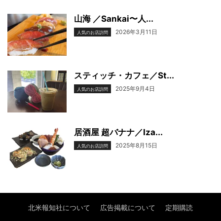
山海 ／Sankai〜人...
2026年3月11日
人気のお店訪問
スティッチ・カフェ／St...
2025年9月4日
人気のお店訪問
居酒屋 超バナナ／Iza...
2025年8月15日
人気のお店訪問
北米報知社について
広告掲載について
定期購読