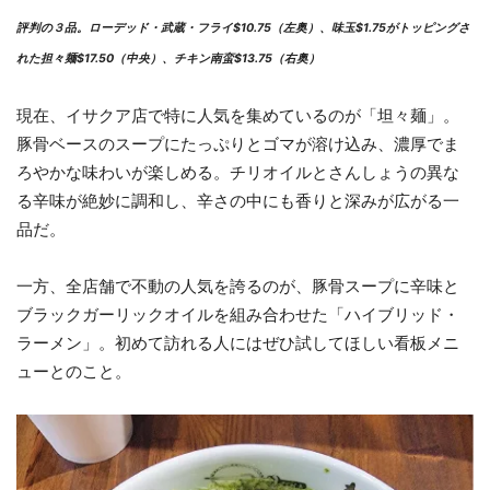
評判の３品。ローデッド・武蔵・フライ$10.75（左奥）、味玉$1.75がトッピングさ
れた担々麺$17.50（中央）、チキン南蛮$13.75（右奥）
現在、イサクア店で特に人気を集めているのが「坦々麺」。
豚骨ベースのスープにたっぷりとゴマが溶け込み、濃厚でま
ろやかな味わいが楽しめる。チリオイルとさんしょうの異な
る辛味が絶妙に調和し、辛さの中にも香りと深みが広がる一
品だ。
一方、全店舗で不動の人気を誇るのが、豚骨スープに辛味と
ブラックガーリックオイルを組み合わせた「ハイブリッド・
ラーメン」。初めて訪れる人にはぜひ試してほしい看板メニ
ューとのこと。