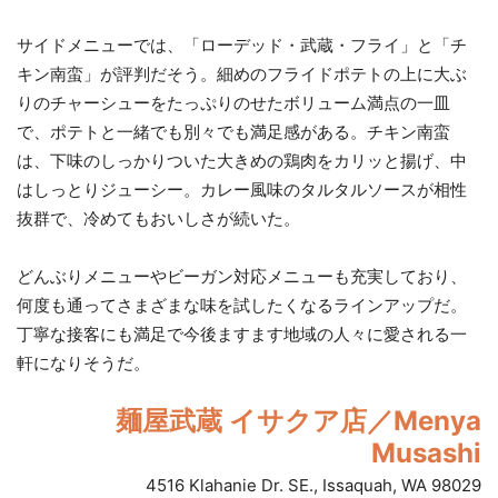
サイドメニューでは、「ローデッド・武蔵・フライ」と「チ
キン南蛮」が評判だそう。細めのフライドポテトの上に大ぶ
りのチャーシューをたっぷりのせたボリューム満点の一皿
で、ポテトと一緒でも別々でも満足感がある。チキン南蛮
は、下味のしっかりついた大きめの鶏肉をカリッと揚げ、中
はしっとりジューシー。カレー風味のタルタルソースが相性
抜群で、冷めてもおいしさが続いた。
どんぶりメニューやビーガン対応メニューも充実しており、
何度も通ってさまざまな味を試したくなるラインアップだ。
丁寧な接客にも満足で今後ますます地域の人々に愛される一
軒になりそうだ。
麺屋武蔵 イサクア店／Menya
Musashi
4516 Klahanie Dr. SE., Issaquah, WA 98029