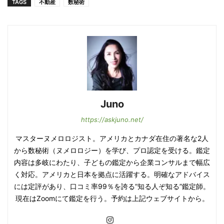
TAGS
不動産
数秘術
Juno
https://askjuno.net/
マスターヌメロロジスト。アメリカとカナダ在住の著名な2人
から数秘術（ヌメロロジー）を学び、プロ認定を受ける。鑑定
内容は多岐にわたり、子どもの鑑定から企業コンサルまで幅広
く対応。アメリカと日本を拠点に活躍する。明確なアドバイス
には定評があり、口コミ率99％を誇る“知る人ぞ知る”鑑定師。
現在はZoomにて鑑定を行う。予約は上記ウェブサイトから。