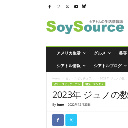
シ
ア
ト
ル
の
生
活
アメリカ生活
グルメ
美容
情
報
シアトル情報
シアトルブログ
誌
「
Home
占い・スピリチュアル
2023年 ジュノの数...
ソ
占い・スピリチュアル
観光・エンタメ
イ
2023年 ジュノ
ソ
ー
ス
By
Juno
-
2022年12月23日
」