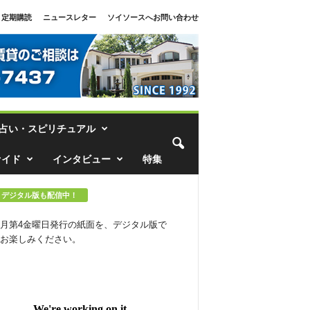
定期購読
ニュースレター
ソイソースへお問い合わせ
占い・スピリチュアル
ァイド
インタビュー
特集
デジタル版も配信中！
月第4金曜日発行の紙面を、デジタル版で
お楽しみください。