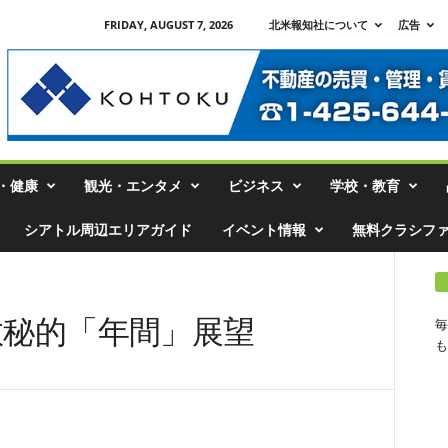
FRIDAY, AUGUST 7, 2026
北米報知社について
広告
・健康
観光・エンタメ
ビジネス
学校・教育
シアトル周辺エリアガイド
イベント情報
無料クラシフ
の数秘的「年間」展望
毎
も