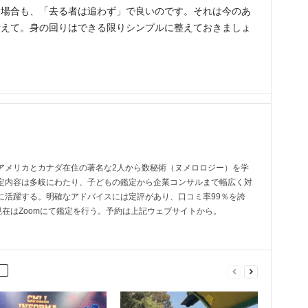
た場合も、「去る者は追わず」で良いのです。それは今のあ
考えて。身の回りはできる限りシンプルに整えておきましょ
アメリカとカナダ在住の著名な2人から数秘術（ヌメロロジー）を学
定内容は多岐にわたり、子どもの鑑定から企業コンサルまで幅広く対
に活躍する。明確なアドバイスには定評があり、口コミ率99％を誇
現在はZoomにて鑑定を行う。予約は上記ウェブサイトから。