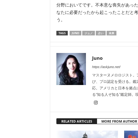
分野においてです。不本意な喪失があっ
なたに必要だったから起こったことだと
う。
TAGS
JUNO
ジュノ
占い
未来
Juno
https://askjuno.net/
マスターヌメロロジスト。
び、プロ認定を受ける。鑑
応。アメリカと日本を拠点
る“知る人ぞ知る”鑑定師。
RELATED ARTICLES
MORE FROM AUTHOR