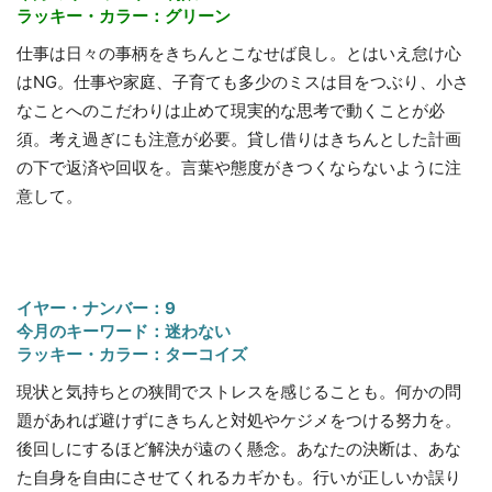
ラッキー・カラー：グリーン
仕事は日々の事柄をきちんとこなせば良し。とはいえ怠け心
はNG。仕事や家庭、子育ても多少のミスは目をつぶり、小さ
なことへのこだわりは止めて現実的な思考で動くことが必
須。考え過ぎにも注意が必要。貸し借りはきちんとした計画
の下で返済や回収を。言葉や態度がきつくならないように注
意して。
イヤー・ナンバー：9
今月のキーワード：迷わない
ラッキー・カラー：ターコイズ
現状と気持ちとの狭間でストレスを感じることも。何かの問
題があれば避けずにきちんと対処やケジメをつける努力を。
後回しにするほど解決が遠のく懸念。あなたの決断は、あな
た自身を自由にさせてくれるカギかも。行いが正しいか誤り