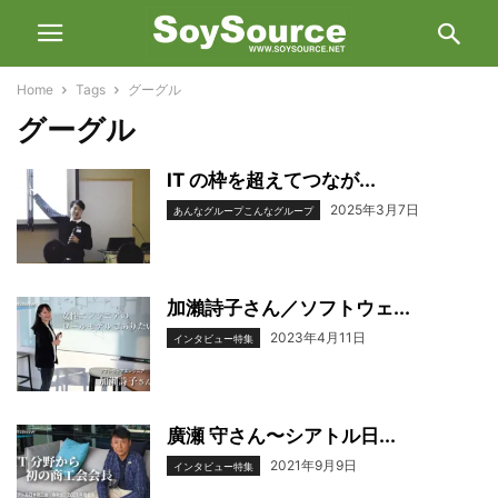
Home
Tags
グーグル
グーグル
IT の枠を超えてつなが...
2025年3月7日
あんなグループこんなグループ
加瀨詩子さん／ソフトウェ...
2023年4月11日
インタビュー特集
廣瀬 守さん〜シアトル日...
2021年9月9日
インタビュー特集