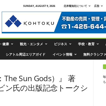
SUNDAY, AUGUST 9, 2026
北米報知社について
広告
・健康
観光・エンタメ
ビジネス
学校・教育
シアトル周辺エリアガイド
イベント情報
無料クラシフ
e Sun Gods）』 著
毎
も
ビン氏の出版記念トークシ