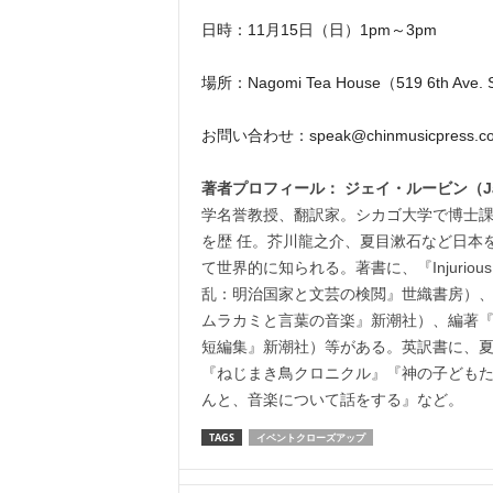
日時：11月15日（日）1pm～3pm
場所：Nagomi Tea House（519 6th Ave. S.
お問い合わせ：speak@chinmusicpress.c
著者プロフィール： ジェイ・ルービン（Jay
学名誉教授、翻訳家。シカゴ大学で博士
を歴 任。芥川龍之介、夏目漱石など日本
て世界的に知られる。著書に、『Injurious to Publ
乱：明治国家と文芸の検閲』世織書房）、『Haruki
ムラカミと言葉の音楽』新潮社）、編著『Rashomo
短編集』新潮社）等がある。英訳書に、夏
『ねじまき鳥クロニクル』『神の子どもた
んと、音楽について話をする』など。
TAGS
イベントクローズアップ