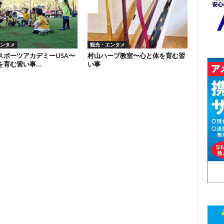
ンタメ
観光・エンタメ
スポーツアカデミーUSA〜
村山ハープ教室〜心と体を育む習
育む習い事...
い事