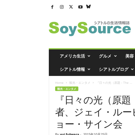
シ
ア
ト
ル
の
生
活
アメリカ生活
グルメ
美容
情
報
シアトル情報
シアトルブログ
誌
「
Home
観光・エンタメ
『日々の光（原題：The ...
ソ
観光・エンタメ
イ
『日々の光（原題：Th
ソ
ー
者、ジェイ・ルー
ス
」
ョー・サイン会
By
yui fujiwara
-
2015年10月25日