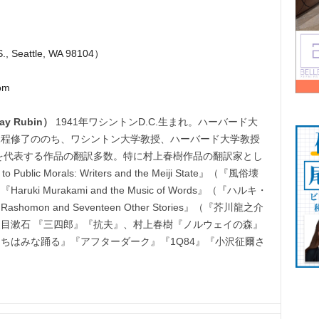
, Seattle, WA 98104）
om
 Rubin）
1941年ワシントンD.C.生まれ。ハーバード大
課程修了ののち、ワシントン大学教授、ハーバード大学教授
を代表する作品の翻訳多数。特に村上春樹作品の翻訳家とし
ic Morals: Writers and the Meiji State』（『風俗壊
 Murakami and the Music of Words』（『ハルキ・
n and Seventeen Other Stories』（『芥川龍之介
目漱石 『三四郎』『抗夫』、村上春樹『ノルウェイの森』
ちはみな踊る』『アフターダーク』『1Q84』『小沢征爾さ