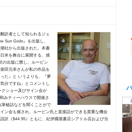
の翻訳者として知られるジェ
Sun Gods』を出版し、
新潮社から出版された。本書
の日米を舞台に展開する、感
語訳の出版に際し、ルービン
る柴田元幸さんが私の作品を
った』と いうよりも、『夢
う気分ですね」とコメントし
ークショー及びサイン会が
の和みティーハウスで開催さ
執筆秘話などを聞くことがで
サイン会も催され、ルービン氏と直接話ができる貴重な機会
語訳（$44.95）ともに、紀伊國屋書店シアトル店および当