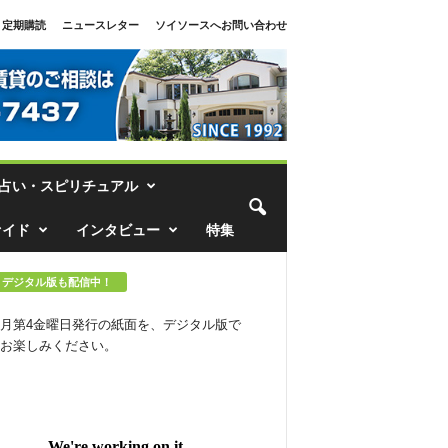
定期購読
ニュースレター
ソイソースへお問い合わせ
占い・スピリチュアル
ァイド
インタビュー
特集
デジタル版も配信中！
月第4金曜日発行の紙面を、デジタル版で
お楽しみください。