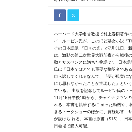
ハーバード大学名誉教授で村上春樹著作
イ・ルービン氏が、このほど処女小説『The 
その日本語訳 『日々の光』が7月31日、
は、激動の第二次世界大戦前夜から戦後
動とサスペンスに満ちた物語 だ。 日本
氏は「日本ではとても重要な翻訳者であ
自ら訳してくれるなんて、『夢が現実にな
にも思わなかったことが実現した』とい
ている。 出版を記念してルービン氏のト
11月15日午後1時から、チャイナタウン
れる。本書を執筆するに 至った動機や、
きるトークショーのほかに、質疑応答、
が設けら れる。本書は原書（$15）、日本
日会場で購入可能。