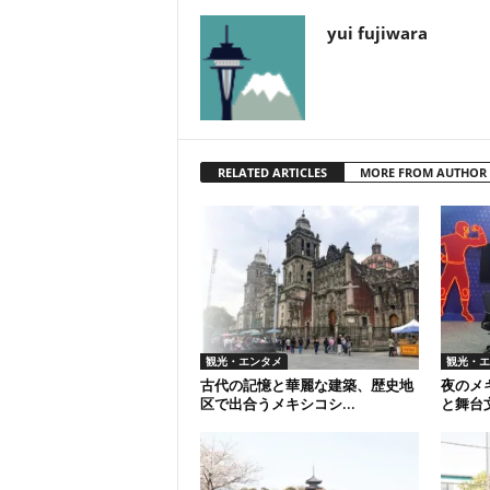
yui fujiwara
RELATED ARTICLES
MORE FROM AUTHOR
観光・エンタメ
観光・エ
古代の記憶と華麗な建築、歴史地
夜のメ
区で出合うメキシコシ...
と舞台文