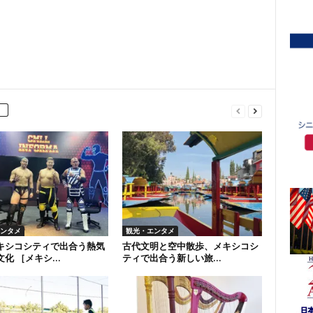
ンタメ
観光・エンタメ
キシコシティで出合う熱気
古代文明と空中散歩、メキシコシ
化 ［メキシ...
ティで出合う新しい旅...